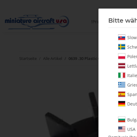
Bitte wäh
!PrintYourParts!
Slow
Schw
Polen
Startseite
Alle Artikel
0639 .30 Plastic Cooling Fan - Pack of
Lettl
Itali
Grie
Span
Deut
Bulg
USA