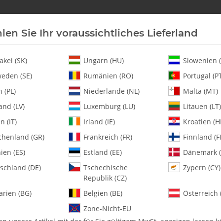
len Sie Ihr voraussichtliches Lieferland
Neu an Lager
Helikopter
Turbine
Heli-Ersatz
akei (SK)
Ungarn (HU)
Slowenien (
eden (SE)
Rumänien (RO)
Portugal (P
 (PL)
Niederlande (NL)
Malta (MT)
 1
and (LV)
Luxemburg (LU)
Litauen (LT)
en (IT)
Irland (IE)
Kroatien (H
chenland (GR)
Frankreich (FR)
Finnland (FI
0639 .30 Plastic 
ien (ES)
Estland (EE)
Dänemark (
schland (DE)
Tschechische
Zypern (CY)
Artikelnummer:
MA0639
Republik (CZ)
Kategorie:
Alle Artikel
arien (BG)
Belgien (BE)
Österreich 
0639 .30 Plastic Cooling Fan - P
Zone-Nicht-EU