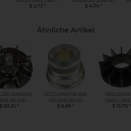
2
.50 ) - Pack of 1
$ 2.73
*
$ 4.74
*
Ähnliche Artikel
4 CNC Aluminum
0257 Cooling Fan Hub
0259 Cooling
ling Fan Hub
(Old Style Bolt-on
Plastic - Pack
ly - Nitro - Pack
Clutch) - Pack of 1
$ 83.25
*
$ 6.89
*
$ 13.76
*
of 1