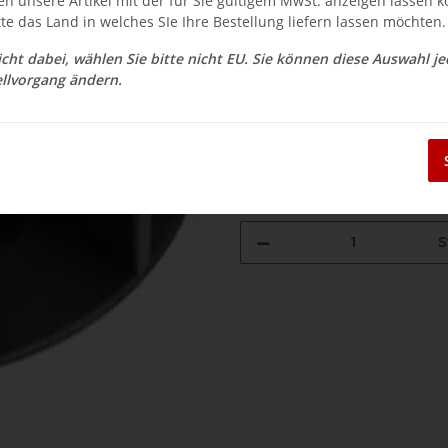
en unsere Artikel mit der für Sie gültigem MwSt. anzeigen lassen 
$ 4.41
tte das Land in welches SIe Ihre Bestellung liefern lassen möchten.
inkl. 19% USt. , zzgl.
Versand
nicht dabei, wählen Sie bitte nicht EU. Sie können diese Auswahl j
Auswahl Steuerzone / Lieferla
llvorgang ändern.
Sofort verfügbar
Lieferzeit:
3 - 14 Werktage
(DE - Aus
S