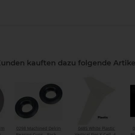
unden kauften dazu folgende Artike
him
0298 Machined Delrin
0485 White Plastic
0
0
Bearing Cups - Pack of
Vertical Fin( X-Cell .46
Bl