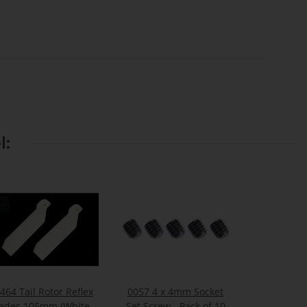
l:
464 Tail Rotor Reflex
0057 4 x 4mm Socket
ades 105mm (White) -
Set Screw - Pack of 10