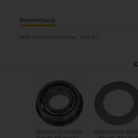
Beschreibung
0639 .30 Plastic Cooling Fan - Pack of 1
K
0636 m5 x 10 x 3 Open
0619 m10 x 16 .50 S
Flanged Ball Bearing -
Washer - Pack of 1