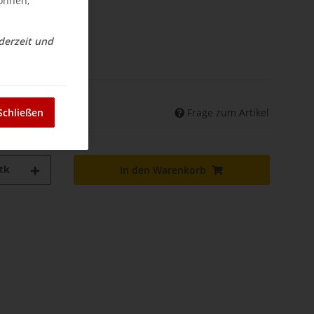
können,
ederzeit und
nd
Frage zum Artikel
Schließen
land abweichend)
tk
In den Warenkorb