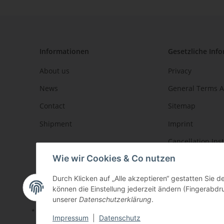
Informationen
Gesetzliche Inf
About us
Privacy
News
General Terms A
Contact
Sitemap
Shipment
Imprint
Cancellation Ins
Wie wir Cookies & Co nutzen
Durch Klicken auf „Alle akzeptieren“ gestatten Sie d
können die Einstellung jederzeit ändern (Fingerabdru
unserer
Datenschutzerklärung
.
* Alle Preise inkl. gesetzlicher USt., zzgl.
Versand
Impressum
|
Datenschutz