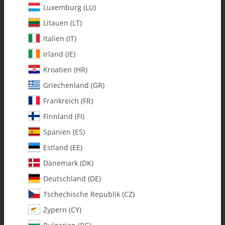
Luxemburg (LU)
Litauen (LT)
Italien (IT)
Irland (IE)
Kroatien (HR)
Griechenland (GR)
Frankreich (FR)
Finnland (FI)
Spanien (ES)
0298 Machined Delrin Bearing
Estland (EE)
Cups - Pack of 2
Dänemark (DK)
Deutschland (DE)
Artikelnummer:
MA0298
Tschechische Republik (CZ)
Kategorie:
Alle Artikel
Zypern (CY)
0298 Machined Delrin Bearing Cups - Pack of 2