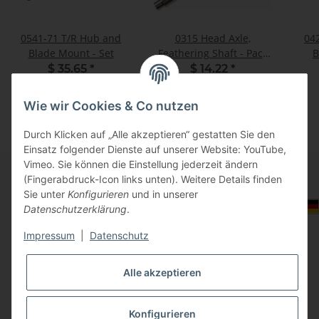
0541-71 T/R Hub and
0315 Head Axle,
042
Blade Mount - Set
Feathering Shaft - Pack
B
of 1
$ 35.65
*
$ 14.22
*
Wie wir Cookies & Co nutzen
Durch Klicken auf „Alle akzeptieren“ gestatten Sie den
Einsatz folgender Dienste auf unserer Website: YouTube,
Vimeo. Sie können die Einstellung jederzeit ändern
(Fingerabdruck-Icon links unten). Weitere Details finden
Sie unter
Konfigurieren
und in unserer
Informationen
Auswahl Steuerzone / Lieferland
Datenschutzerklärung
.
Impressum
|
Datenschutz
Gesetzliche Informationen
Alle akzeptieren
Konfigurieren