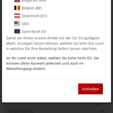
Bulgarien (BG)
Belgien (BE)
$ 2.73
Österreich (AT)
inkl. 19% USt. , zzgl.
Versand
USA
Auswahl Steuerzone / Lieferland
Zone-Nicht-EU
Damit wir Ihnen unsere Artikel mit der für Sie gültigem
MwSt. anzeigen lassen können, wählen Sie bitte das Land
Sofort verfügbar
in welches SIe Ihre Bestellung liefern lassen möchten.
Lieferzeit:
3 - 14 Werktage
(DE - Ausland
Frage zum Artikel
abweichend)
Ist Ihr Land nicht dabei, wählen Sie bitte nicht EU. Sie
können diese Auswahl jederzeit und auch im
Bestellvorgang ändern.
Stk
Schließen
Beschreibung