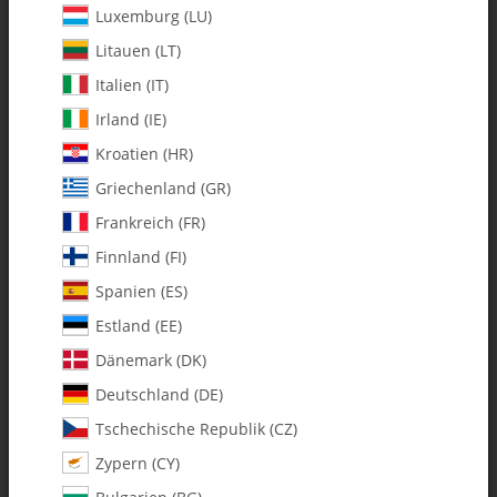
Luxemburg (LU)
Litauen (LT)
Italien (IT)
Irland (IE)
Kroatien (HR)
Griechenland (GR)
Frankreich (FR)
Finnland (FI)
Spanien (ES)
0636 m5 x 10 x 3 Open Flanged
Estland (EE)
Ball Bearing - Pack of 2
Dänemark (DK)
Deutschland (DE)
Artikelnummer:
MA0636
Tschechische Republik (CZ)
Kategorie:
Lager
Zypern (CY)
0636 m5 x 10 x 3 Open Flanged Ball Bearing - Pack of 2