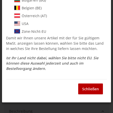
Bulgarien (BG)
Belgien (BE)
$ 4.71
Österreich (AT)
inkl. 19% USt. , zzgl.
Versand
USA
Auswahl Steuerzone / Lieferland
Zone-Nicht-EU
Damit wir Ihnen unsere Artikel mit der für Sie gültigem
MwSt. anzeigen lassen können, wählen Sie bitte das Land
Sofort verfügbar
in welches SIe Ihre Bestellung liefern lassen möchten.
Lieferzeit:
3 - 14 Werktage
(DE - Ausland
Frage zum Artikel
abweichend)
Ist Ihr Land nicht dabei, wählen Sie bitte nicht EU. Sie
können diese Auswahl jederzeit und auch im
Bestellvorgang ändern.
Stk
Schließen
Beschreibung