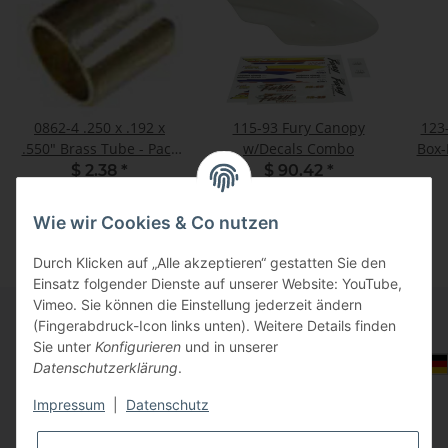
0862-4 .250 x .192 x
115-93 Fury Canopy
123-
.550" Brass Tube - Pack
w/Decals Combo
Box
of 1
$ 2.38
*
$ 90.42
*
Wie wir Cookies & Co nutzen
Durch Klicken auf „Alle akzeptieren“ gestatten Sie den
Einsatz folgender Dienste auf unserer Website: YouTube,
Vimeo. Sie können die Einstellung jederzeit ändern
(Fingerabdruck-Icon links unten). Weitere Details finden
Sie unter
Konfigurieren
und in unserer
Informationen
Auswahl Steuerzone / Lieferland
Datenschutzerklärung
.
Impressum
|
Datenschutz
Gesetzliche Informationen