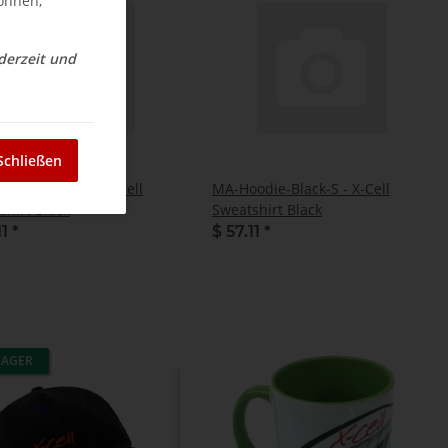
können,
ederzeit und
Schließen
odie-Black-M - X-Cell
MA-Hoodie-Black-S - X-Cell
shirt Black
Sweatshirt Black
11
*
$ 57.11
*
LAGER