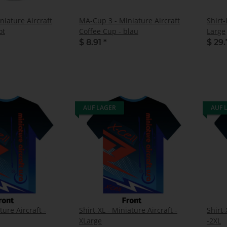
niature Aircraft
MA-Cup 3 - Miniature Aircraft
Shirt-
ot
Coffee Cup - blau
Large
$ 8.91
*
$ 29
AUF LAGER
AUF 
ture Aircraft -
Shirt-XL - Miniature Aircraft -
Shirt-
XLarge
-2XL