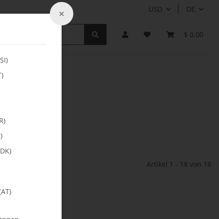
USD
DE
×
teile
Upgrades & Conversion Kits
Hauptrotor-Kö
$ 0.00
SI)
T)
R)
)
DK)
Artikel 1 - 18 von 18
(AT)