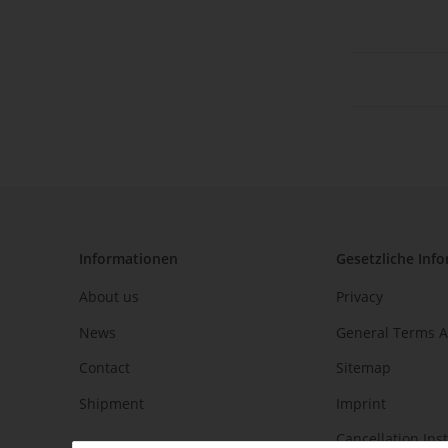
Informationen
Gesetzliche Inf
About us
Privacy
News
General Terms A
Contact
Sitemap
Shipment
Imprint
Cancellation Ins