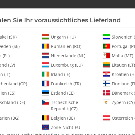
len Sie Ihr voraussichtliches Lieferland
Neu an Lager
Helikopter
Turbine
Heli-Ersatz
akei (SK)
Ungarn (HU)
Slowenien (
eden (SE)
Rumänien (RO)
Portugal (P
 (PL)
Niederlande (NL)
Malta (MT)
and (LV)
Luxemburg (LU)
Litauen (LT)
en (IT)
Irland (IE)
Kroatien (H
tikel
chenland (GR)
Frankreich (FR)
Finnland (FI
ien (ES)
Estland (EE)
Dänemark (
Artikel pro Seite
schland (DE)
Tschechische
Zypern (CY)
Republik (CZ)
arien (BG)
Belgien (BE)
Österreich 
Zone-Nicht-EU