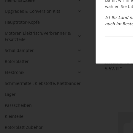
Damit wir Ihn
Heli-Ersatzteile
wählen Sie bi
Upgrades & Conversion Kits
Ist Ihr Land 
Hauptrotor-Köpfe
auch im Beste
Motoren Elektrisch/Verbrenner &
Ersatzteile
Schalldämpfer
MA-Hoodie-Bla
Rotorblätter
Sweatshirt Bl
$ 57.11
*
Elektronik
Schmiermittel, Klebstoffe, Klettbänder
Lager
Passscheiben
Kleinteile
Rotorblatt Zubehör