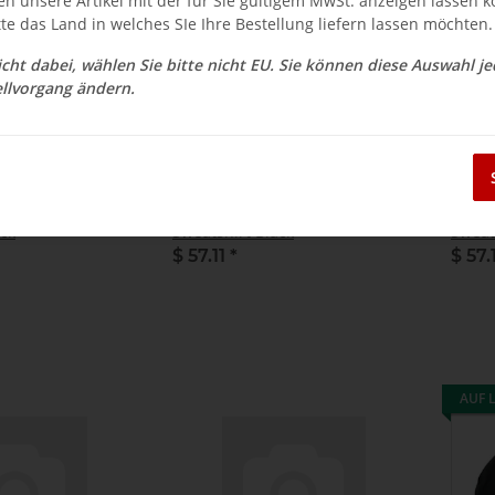
en unsere Artikel mit der für Sie gültigem MwSt. anzeigen lassen 
tte das Land in welches SIe Ihre Bestellung liefern lassen möchten.
nicht dabei, wählen Sie bitte nicht EU. Sie können diese Auswahl j
llvorgang ändern.
ck-3XL - X-Cell
MA-Hoodie-Black-L - X-Cell
MA-Ho
ack
Sweatshirt Black
Sweat
$ 57.11
*
$ 57.
AUF 