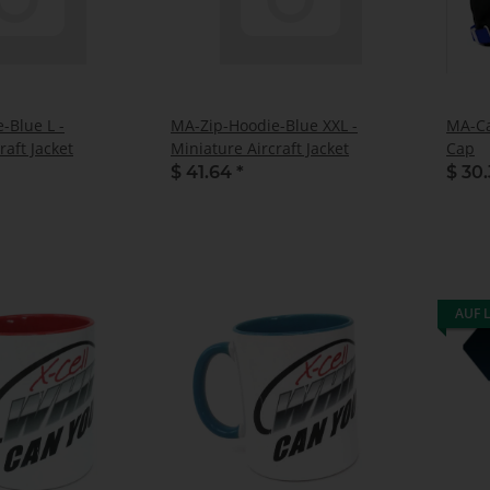
-Blue L -
MA-Zip-Hoodie-Blue XXL -
MA-Ca
raft Jacket
Miniature Aircraft Jacket
Cap
$ 41.64
*
$ 30
AUF 