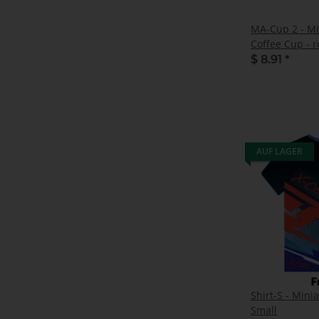
MA-Cup 2 - Mi
Coffee Cup - r
$ 8.91
*
AUF LAGER
Shirt-S - Minia
Small