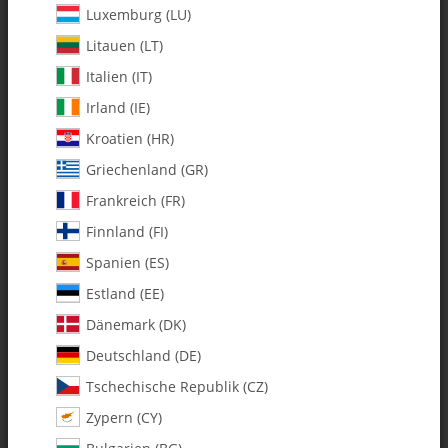
Luxemburg (LU)
Litauen (LT)
Italien (IT)
Irland (IE)
Kroatien (HR)
Griechenland (GR)
3000-76 X-Cell Universal
3400-10 2 oz. Fuel Tank
Clutch Hub Tool Gas/Nitro -
(106-51) - Set
Frankreich (FR)
Set
$ 71.35
*
$ 15.42
*
Finnland (FI)
Spanien (ES)
Estland (EE)
Dänemark (DK)
AUF LAGER
AUF LAGER
Deutschland (DE)
Tschechische Republik (CZ)
Zypern (CY)