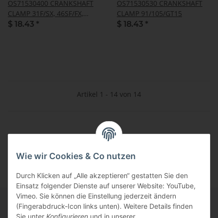
OS71530400 CRANKSHAFT
OS71530530 CRANKSHAFT
CLAMP 31F/SX, 46SF/FX,
CLAMP 91/105/GT15
50SX-H, 55HZ, 55HZ-R
$ 18.43
*
$ 18.43
*
Artikel 1 - 14 von 14
Kategorien
Wie wir Cookies & Co nutzen
Durch Klicken auf „Alle akzeptieren“ gestatten Sie den
Einsatz folgender Dienste auf unserer Website: YouTube,
Vimeo. Sie können die Einstellung jederzeit ändern
(Fingerabdruck-Icon links unten). Weitere Details finden
Sie unter
Konfigurieren
und in unserer