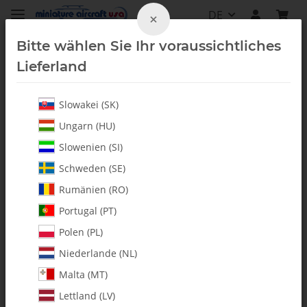
DE
×
Bitte wählen Sie Ihr voraussichtliches
Lieferland
Slowakei (SK)
Motoren Elektrisch/Verbrenner & Ersatzteile
Ungarn (HU)
Nitro Tuning & Zubehör
Slowenien (SI)
Schweden (SE)
Rumänien (RO)
Filter und Sortierung
Portugal (PT)
Polen (PL)
Artikel 1 - 14 von 14
Niederlande (NL)
Malta (MT)
Lettland (LV)
AUF LAGER
AUF LAGER