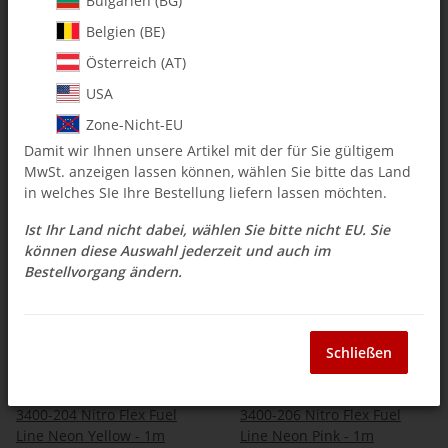
Bulgarien (BG)
Belgien (BE)
Österreich (AT)
3400-200 Nitro Flex Fuel
3400-202 Nitro Flex Fuel
Line Neon Green - 1m
Line Neon Orange - 1m
USA
$ 5.34
*
$ 5.34
*
Zone-Nicht-EU
Damit wir Ihnen unsere Artikel mit der für Sie gültigem
MwSt. anzeigen lassen können, wählen Sie bitte das Land
in welches SIe Ihre Bestellung liefern lassen möchten.
Ist Ihr Land nicht dabei, wählen Sie bitte nicht EU. Sie
AUF LAGER
AUF LAGER
können diese Auswahl jederzeit und auch im
Bestellvorgang ändern.
Schließen
3400-204 Nitro Flex Fuel
3400-206 Nitro Flex Fuel
Line Neon Yellow - 1m
Line Neon Pink - 1m