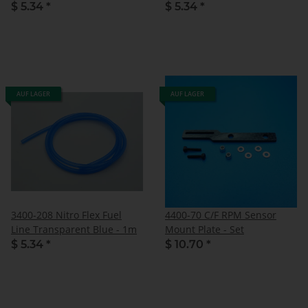
$ 5.34
*
$ 5.34
*
AUF LAGER
AUF LAGER
3400-208 Nitro Flex Fuel
4400-70 C/F RPM Sensor
Line Transparent Blue - 1m
Mount Plate - Set
$ 5.34
*
$ 10.70
*