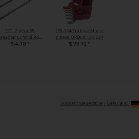
121-7 m3 x 65
135-124 Turbine Mount
readed Control Rod -
please ORDER 135-224
Pack of 2
$ 4.70
*
$ 79.72
*
Auswahl Steuerzone / Lieferland