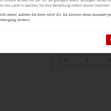
en unsere Artikel mit der für Sie gültigem MwSt. anzeigen lassen 
$ 23.79
tte das Land in welches SIe Ihre Bestellung liefern lassen möchten.
inkl. 19% USt. , zzgl.
Versand
nicht dabei, wählen Sie bitte nicht EU. Sie können diese Auswahl j
Auswahl Steuerzone / Lieferla
llvorgang ändern.
Sofort verfügbar
Lieferzeit:
3 - 14 Werktage
(DE - Aus
S