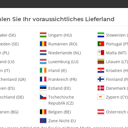
len Sie Ihr voraussichtliches Lieferland
Neu an Lager
Helikopter
Turbine
Heli-Ersatz
akei (SK)
Ungarn (HU)
Slowenien (
eden (SE)
Rumänien (RO)
Portugal (P
 (PL)
Niederlande (NL)
Malta (MT)
h Turbine Fan Shroud - Set
and (LV)
Luxemburg (LU)
Litauen (LT)
en (IT)
Irland (IE)
Kroatien (H
chenland (GR)
Frankreich (FR)
Finnland (FI
135-133 Whiplash
ien (ES)
Estland (EE)
Dänemark (
schland (DE)
Tschechische
Zypern (CY)
Artikelnummer:
MA135-133
Republik (CZ)
Kategorie:
Whiplash-T II
arien (BG)
Belgien (BE)
Österreich 
135-133 Whiplash Turbine Fan 
Zone-Nicht-EU