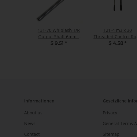
131-70 Whiplash T/R
121-4 m3 x 30
Output Shaft 6mm -
Threaded Control Ro
Pack of 1
Pack of 2
$ 9.51
*
$ 4.58
*
Informationen
Gesetzliche Inf
About us
Privacy
News
General Terms A
Contact
Sitemap