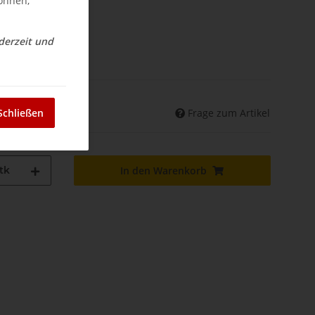
können,
ederzeit und
nd
Frage zum Artikel
Schließen
land abweichend)
tk
In den Warenkorb