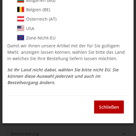
Bulgarien (BG)
Belgien (BE)
$ 79.72
Österreich (AT)
inkl. 19% USt. , zzgl.
Versand
USA
Auswahl Steuerzone / Lieferland
Zone-Nicht-EU
Damit wir Ihnen unsere Artikel mit der für Sie gültigem
MwSt. anzeigen lassen können, wählen Sie bitte das Land
Momentan nicht verfügbar
in welches SIe Ihre Bestellung liefern lassen möchten.
Lieferzeit:
3 - 5 Wochen
(DE - Ausland
Frage zum Artikel
abweichend)
Ist Ihr Land nicht dabei, wählen Sie bitte nicht EU. Sie
können diese Auswahl jederzeit und auch im
Bestellvorgang ändern.
Stk
Schließen
Beschreibung