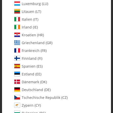
Luxemburg (LU)
Litauen (LT)
Italien (IT)
Irland (IE)
Kroatien (HR)
Griechenland (GR)
Frankreich (FR)
Finnland (FI)
Spanien (ES)
135-124 Turbine Mount please
Estland (EE)
ORDER 135-224
Dänemark (DK)
Deutschland (DE)
Artikelnummer:
MA135-124
Tschechische Republik (CZ)
Kategorie:
Whiplash-T II
Zypern (CY)
135-124 Turbine Mount please ORDER 135-224