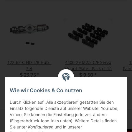
122-65-C HD T/R Hub -
4400-29 M2.5 C/F Servo
1
Set
Mount Plate - Pack of 10
Pain
$ 23.75
*
$ 9.50
*
Wie wir Cookies & Co nutzen
Durch Klicken auf „Alle akzeptieren“ gestatten Sie den
Einsatz folgender Dienste auf unserer Website: YouTube,
Vimeo. Sie können die Einstellung jederzeit ändern
(Fingerabdruck-Icon links unten). Weitere Details finden
Sie unter
Konfigurieren
und in unserer
Informationen
Auswahl Steuerzone / Lieferland