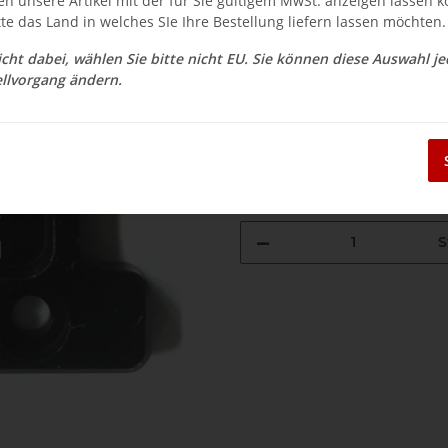
en unsere Artikel mit der für Sie gültigem MwSt. anzeigen lassen 
$ 11.29
tte das Land in welches SIe Ihre Bestellung liefern lassen möchten.
inkl. 19% USt. , zzgl.
Versand
nicht dabei, wählen Sie bitte nicht EU. Sie können diese Auswahl j
Auswahl Steuerzone / Lieferla
llvorgang ändern.
Sofort verfügbar
Lieferzeit:
3 - 14 Werktage
(DE - Aus
S