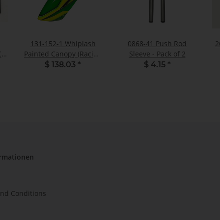
131-152-1 Whiplash
0868-41 Push Rod
2
C
Painted Canopy (Racing
Sleeve - Pack of 2
Green) - Pack of 1
$ 138.03
*
$ 4.15
*
ormationen
nd Conditions