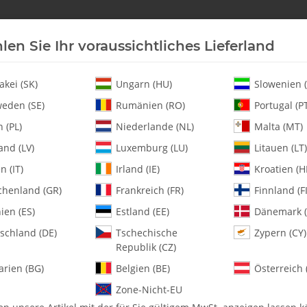
len Sie Ihr voraussichtliches Lieferland
Neu an Lager
Helikopter
Turbine
Heli-Ersatz
akei (SK)
Ungarn (HU)
Slowenien (
eden (SE)
Rumänien (RO)
Portugal (P
 (PL)
Niederlande (NL)
Malta (MT)
 Mount Support Right
and (LV)
Luxemburg (LU)
Litauen (LT)
en (IT)
Irland (IE)
Kroatien (H
chenland (GR)
Frankreich (FR)
Finnland (FI
134-103 Motor M
ien (ES)
Estland (EE)
Dänemark (
schland (DE)
Tschechische
Zypern (CY)
Artikelnummer:
MA134-103
Republik (CZ)
Kategorie:
Whiplash 730E
arien (BG)
Belgien (BE)
Österreich 
134-103 Motor Mount Support R
Zone-Nicht-EU