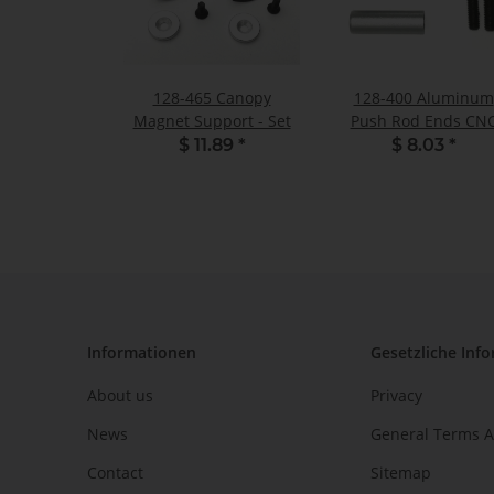
128-465 Canopy
128-400 Aluminum
Magnet Support - Set
Push Rod Ends CN
Machined - Set
$ 11.89
*
$ 8.03
*
Informationen
Gesetzliche Inf
About us
Privacy
News
General Terms A
Contact
Sitemap