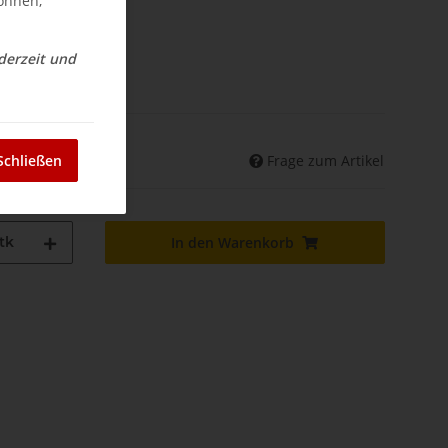
können,
ederzeit und
nd
Frage zum Artikel
Schließen
land abweichend)
tk
In den Warenkorb