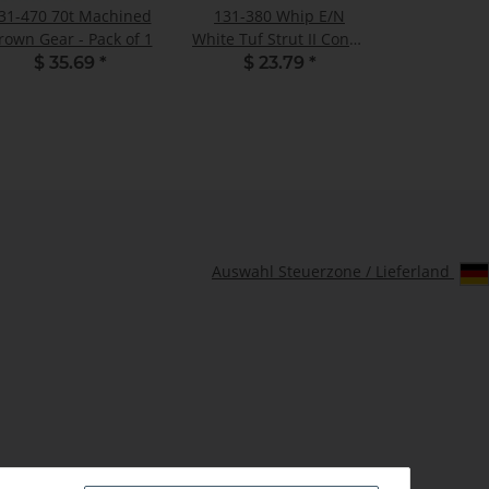
31-470 70t Machined
131-380 Whip E/N
rown Gear - Pack of 1
White Tuf Strut II Conv -
Set
$ 35.69
*
$ 23.79
*
Auswahl Steuerzone / Lieferland