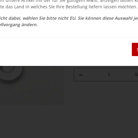
en unsere Artikel mit der für Sie gültigem MwSt. anzeigen lassen 
$ 11.89
tte das Land in welches SIe Ihre Bestellung liefern lassen möchten.
inkl. 19% USt. , zzgl.
Versand
nicht dabei, wählen Sie bitte nicht EU. Sie können diese Auswahl j
Auswahl Steuerzone / Lieferla
llvorgang ändern.
Sofort verfügbar
Lieferzeit:
3 - 14 Werktage
(DE - Aus
S