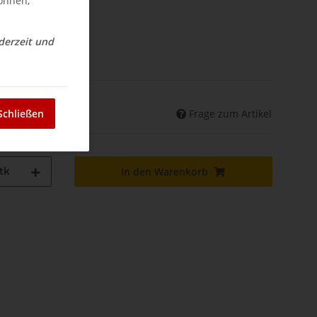
können,
ederzeit und
nd
Frage zum Artikel
Schließen
land abweichend)
tk
In den Warenkorb