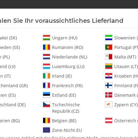
len Sie Ihr voraussichtliches Lieferland
Neu an Lager
Helikopter
Turbine
Heli-Ersatz
akei (SK)
Ungarn (HU)
Slowenien (
eden (SE)
Rumänien (RO)
Portugal (P
 (PL)
Niederlande (NL)
Malta (MT)
t Support - Set
and (LV)
Luxemburg (LU)
Litauen (LT)
en (IT)
Irland (IE)
Kroatien (H
chenland (GR)
Frankreich (FR)
Finnland (FI
128-465 Canopy 
ien (ES)
Estland (EE)
Dänemark (
schland (DE)
Tschechische
Zypern (CY)
Artikelnummer:
MA128-465
Republik (CZ)
Kategorie:
Fury 57
arien (BG)
Belgien (BE)
Österreich 
128-465 Haubenmagnet Halteru
Zone-Nicht-EU