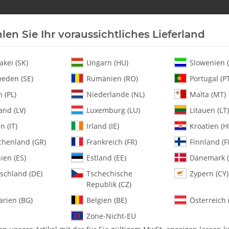
len Sie Ihr voraussichtliches Lieferland
Neu an Lager
Helikopter
Turbine
Heli-Ersatz
akei (SK)
Ungarn (HU)
Slowenien (
eden (SE)
Rumänien (RO)
Portugal (P
 (PL)
Niederlande (NL)
Malta (MT)
net Support - Pack of 2
and (LV)
Luxemburg (LU)
Litauen (LT)
en (IT)
Irland (IE)
Kroatien (H
chenland (GR)
Frankreich (FR)
Finnland (FI
128-464-1 Canopy
ien (ES)
Estland (EE)
Dänemark (
schland (DE)
Tschechische
Zypern (CY)
Artikelnummer:
MA128-464-1
Republik (CZ)
Kategorie:
Fury 57
arien (BG)
Belgien (BE)
Österreich 
128-464-1 Canopy Magnet Suppo
Zone-Nicht-EU