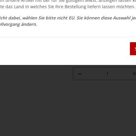
en unsere Artikel mit der für Sie gültigem MwSt. anzeigen lassen 
$ 5.46
tte das Land in welches SIe Ihre Bestellung liefern lassen möchten.
inkl. 19% USt. , zzgl.
Versand
nicht dabei, wählen Sie bitte nicht EU. Sie können diese Auswahl j
Auswahl Steuerzone / Lieferla
llvorgang ändern.
Sofort verfügbar
Lieferzeit:
3 - 14 Werktage
(DE - Aus
S