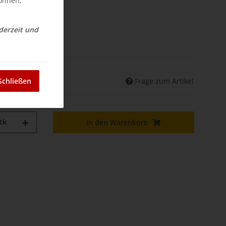
können,
ederzeit und
nd
Frage zum Artikel
Schließen
land abweichend)
tk
In den Warenkorb