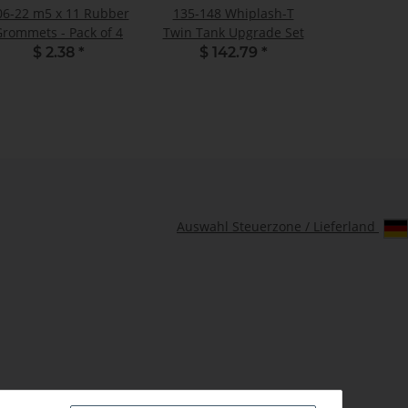
06-22 m5 x 11 Rubber
135-148 Whiplash-T
Grommets - Pack of 4
Twin Tank Upgrade Set
$ 2.38
*
$ 142.79
*
Auswahl Steuerzone / Lieferland