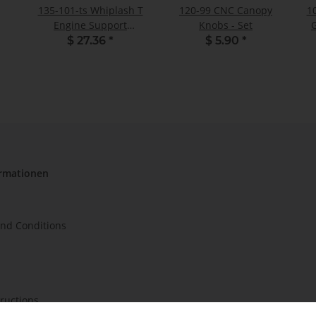
135-101-ts Whiplash T
120-99 CNC Canopy
1
Engine Support
Knobs - Set
Turbine Solution - Pack
$ 27.36
*
$ 5.90
*
of 2
ormationen
nd Conditions
tructions