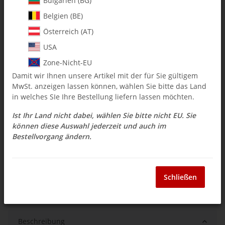
Bulgarien (BG)
Belgien (BE)
$ 11.88
Österreich (AT)
inkl. 19% USt. , zzgl.
Versand
USA
Auswahl Steuerzone / Lieferland
Zone-Nicht-EU
Damit wir Ihnen unsere Artikel mit der für Sie gültigem
MwSt. anzeigen lassen können, wählen Sie bitte das Land
Sofort verfügbar
in welches SIe Ihre Bestellung liefern lassen möchten.
Lieferzeit:
3 - 14 Werktage
(DE - Ausland
Frage zum Artikel
abweichend)
Ist Ihr Land nicht dabei, wählen Sie bitte nicht EU. Sie
können diese Auswahl jederzeit und auch im
Bestellvorgang ändern.
Stk
Schließen
Beschreibung