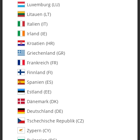
Luxemburg (LU)
Litauen (LT)
Italien (IT)
Irland (IE)
Kroatien (HR)
Griechenland (GR)
Frankreich (FR)
Finnland (FI)
Spanien (ES)
128-157-B Ball Bearing T/R Idler
Estland (EE)
w/Bearings - Pack of 1
Dänemark (DK)
Deutschland (DE)
Artikelnummer:
MA128-157-B
Tschechische Republik (CZ)
Kategorie:
Fury 57
Zypern (CY)
128-157-B Ball Bearing T/R Idler w/Bearings - Pack of 1