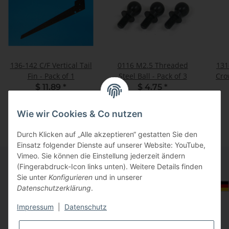
136-142 C/F Vertical Tail
0116 M2.5 Threaded
131
Fin - Pack of 1
Steel Ball - Pack of 3
Cro
$ 11.89
*
$ 4.75
*
Wie wir Cookies & Co nutzen
Durch Klicken auf „Alle akzeptieren“ gestatten Sie den
Einsatz folgender Dienste auf unserer Website: YouTube,
Vimeo. Sie können die Einstellung jederzeit ändern
(Fingerabdruck-Icon links unten). Weitere Details finden
Sie unter
Konfigurieren
und in unserer
Informationen
Auswahl Steuerzone / Lieferland
Datenschutzerklärung
.
Impressum
|
Datenschutz
Gesetzliche Informationen