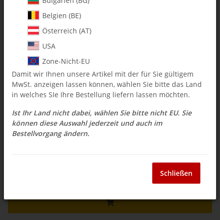
Bulgarien (BG)
Belgien (BE)
0116 M2.5 Kugelbolzen (3
Österreich (AT)
$ 4.75
USA
Zone-Nicht-EU
inkl. 19% USt. , zzgl.
Versand
Damit wir Ihnen unsere Artikel mit der für Sie gültigem
Auswahl Steuerzone / Lieferland
MwSt. anzeigen lassen können, wählen Sie bitte das Land
in welches SIe Ihre Bestellung liefern lassen möchten.
Ist Ihr Land nicht dabei, wählen Sie bitte nicht EU. Sie
Sofort verfügbar
können diese Auswahl jederzeit und auch im
Lieferzeit:
3 - 14 Werktage
(DE - Ausland
Bestellvorgang ändern.
Frage zum Artikel
abweichend)
Schließen
Stk