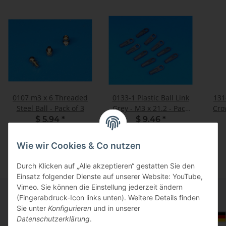
0107 m3 x 6 Threaded
0133-1 Plastic Ball Link
131
Steel Ball - Pack of 3
Grey - M3 x 21.2 - Pack
Cro
of 10
$ 5.94
*
$ 9.46
*
Wie wir Cookies & Co nutzen
Durch Klicken auf „Alle akzeptieren“ gestatten Sie den
Einsatz folgender Dienste auf unserer Website: YouTube,
Vimeo. Sie können die Einstellung jederzeit ändern
(Fingerabdruck-Icon links unten). Weitere Details finden
Sie unter
Konfigurieren
und in unserer
Informationen
Auswahl Steuerzone / Lieferland
Datenschutzerklärung
.