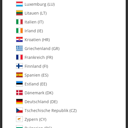
Luxemburg (LU)
Litauen (LT)
Italien (IT)
Irland (IE)
Kroatien (HR)
Griechenland (GR)
Frankreich (FR)
Finnland (FI)
Spanien (ES)
Estland (EE)
Dänemark (DK)
0116 M2.5 Threaded Steel Ball -
Deutschland (DE)
Pack of 3
Tschechische Republik (CZ)
Zypern (CY)
Artikelnummer:
MA0116
Kategorie:
Kleinteile