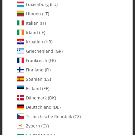
Luxemburg (LU)
Litauen (LT)
Italien (IT)
Irland (IE)
Kroatien (HR)
Griechenland (GR)
Frankreich (FR)
Finnland (FI)
Spanien (ES)
127-100 Canopy Knob with
Estland (EE)
Rubber Grommets - Set
Dänemark (DK)
Deutschland (DE)
Artikelnummer:
MA127-100
Tschechische Republik (CZ)
Kategorie:
Canopys & Zubehör
Zypern (CY)
127-100 Canopy Knob with Rubber Grommets - Set