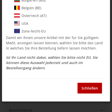
Bulgarien (BG)
Belgien (BE)
$ 11.08
Österreich (AT)
inkl. 19% USt. , zzgl.
Versand
USA
Auswahl Steuerzone / Lieferland
Zone-Nicht-EU
Damit wir Ihnen unsere Artikel mit der für Sie gültigem
MwSt. anzeigen lassen können, wählen Sie bitte das Land
Sofort verfügbar
in welches SIe Ihre Bestellung liefern lassen möchten.
Lieferzeit:
3 - 14 Werktage
(DE - Ausland
Frage zum Artikel
abweichend)
Ist Ihr Land nicht dabei, wählen Sie bitte nicht EU. Sie
können diese Auswahl jederzeit und auch im
Bestellvorgang ändern.
Stk
Schließen
Beschreibung