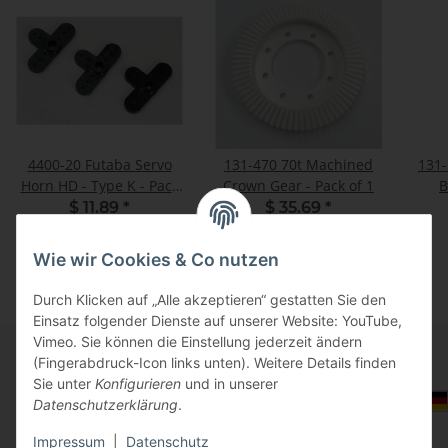
4400-20 Futaba Servo
131-470 70t Machined
131-
Horn HD - Type K - Pack
Crown Gear - Pack of 1
B
of 3
$ 11.89
*
$ 35.69
*
Wie wir Cookies & Co nutzen
Durch Klicken auf „Alle akzeptieren“ gestatten Sie den
Einsatz folgender Dienste auf unserer Website: YouTube,
Vimeo. Sie können die Einstellung jederzeit ändern
(Fingerabdruck-Icon links unten). Weitere Details finden
Sie unter
Konfigurieren
und in unserer
Informationen
Auswahl Steuerzone / Lieferland
Datenschutzerklärung
.
Impressum
|
Datenschutz