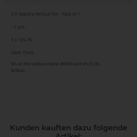
C/F Spectra Vertical Fin - Pack of 1
- 1 pcs -
1 x 125-76
2mm Thick
fits at the tailbox clamp #0683 and #123-86
&nbsp;
Kunden kauften dazu folgende
Artikel: