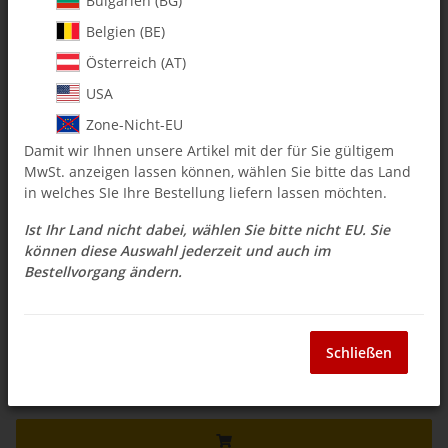
Bulgarien (BG)
Artikelnummer:
MA2900-01
Kategorie:
Ersatzteil Combos
Belgien (BE)
Österreich (AT)
2900-01 Pivot Stud Upgrade 4mm / Conversion Kit (0169)
USA
$ 35.68
Zone-Nicht-EU
Damit wir Ihnen unsere Artikel mit der für Sie gültigem
inkl. 19% USt. , zzgl.
Versand
MwSt. anzeigen lassen können, wählen Sie bitte das Land
Auswahl Steuerzone / Lieferland
in welches SIe Ihre Bestellung liefern lassen möchten.
Ist Ihr Land nicht dabei, wählen Sie bitte nicht EU. Sie
können diese Auswahl jederzeit und auch im
Sofort verfügbar
Bestellvorgang ändern.
Lieferzeit:
3 - 14 Werktage
(DE - Ausland
Frage zum Artikel
abweichend)
Schließen
Stk