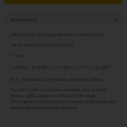
Beschreibung
2900-01 Pivot Stud Upgrade 4mm / Conversion Kit
- to be used with plastic belcrank -
- 13 pcs -
2 x 0169-1, 4 x 0160, 1 x 115-20-1, 2 x 0171-1, 2 x 0051
Incls. Pivot Stud, Frame Spacer, Bearings, Collars
This kit is used if you have converted your Spectra,
Stratus, 1005, Gasser, to a FB and a FBL head.
The original 0169 pivot studs 3mm will break under the
heavy load caused by the FBL head.