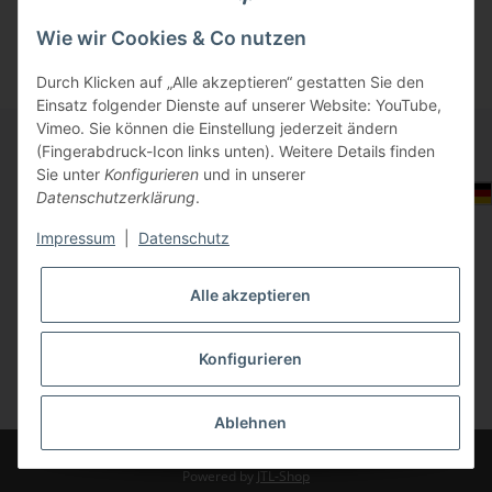
Wie wir Cookies & Co nutzen
Durch Klicken auf „Alle akzeptieren“ gestatten Sie den
Einsatz folgender Dienste auf unserer Website: YouTube,
Vimeo. Sie können die Einstellung jederzeit ändern
(Fingerabdruck-Icon links unten). Weitere Details finden
Sie unter
Konfigurieren
und in unserer
Informationen
Auswahl Steuerzone / Lieferland
Datenschutzerklärung
.
Impressum
|
Datenschutz
Gesetzliche Informationen
Alle akzeptieren
Konfigurieren
* Alle Preise inkl. gesetzlicher USt., zzgl.
Versand
Ablehnen
Please log in at your account to see the correct price
Powered by
JTL-Shop