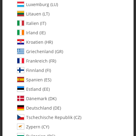
Luxemburg (LU)
Litauen (LT)
Italien (IT)
Irland (IE)
Kroatien (HR)
Griechenland (GR)
Frankreich (FR)
Finnland (FI)
Spanien (ES)
Estland (EE)
Dänemark (DK)
2900-01 Pivot Stud Upgrade 4mm
Deutschland (DE)
/ Conversion Kit for plastic
Tschechische Republik (CZ)
bellcrank (0169)
Zypern (CY)