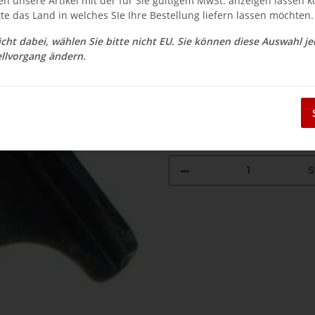
en unsere Artikel mit der für Sie gültigem MwSt. anzeigen lassen 
$ 4.49
tte das Land in welches SIe Ihre Bestellung liefern lassen möchten.
inkl. 19% USt. , zzgl.
Versand
nicht dabei, wählen Sie bitte nicht EU. Sie können diese Auswahl j
Auswahl Steuerzone / Lieferla
llvorgang ändern.
Sofort verfügbar
Lieferzeit:
3 - 14 Werktage
(DE - Aus
S