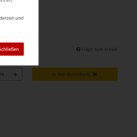
können,
ederzeit und
nd
Frage zum Artikel
Schließen
land abweichend)
tk
In den Warenkorb