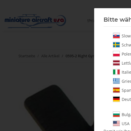
Bitte wäh
!PrintYourParts!
Slow
Schw
Polen
Startseite
Alle Artikel
0595-2 Right Gyro Bracket - Pack of 1
Lettl
Itali
Grie
Span
Deut
Bulg
USA