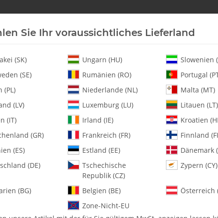
len Sie Ihr voraussichtliches Lieferland
Neu an Lager
Helikopter
Turbine
Heli-Ersatz
akei (SK)
Ungarn (HU)
Slowenien (
eden (SE)
Rumänien (RO)
Portugal (P
 (PL)
Niederlande (NL)
Malta (MT)
and (LV)
Luxemburg (LU)
Litauen (LT)
en (IT)
Irland (IE)
Kroatien (H
chenland (GR)
Frankreich (FR)
Finnland (FI
0595-2 Right Gyr
ien (ES)
Estland (EE)
Dänemark (
schland (DE)
Tschechische
Zypern (CY)
Artikelnummer:
MA0595-2
Republik (CZ)
Kategorie:
Alle Artikel
arien (BG)
Belgien (BE)
Österreich 
0595-2 Right Gyro Bracket - Pac
Zone-Nicht-EU