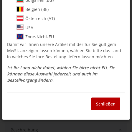
Bulgarien (BG)
Belgien (BE)
$ 3.92
Österreich (AT)
inkl. 19% USt. , zzgl.
Versand
USA
Auswahl Steuerzone / Lieferland
Zone-Nicht-EU
Damit wir Ihnen unsere Artikel mit der für Sie gültigem
MwSt. anzeigen lassen können, wählen Sie bitte das Land
Sofort verfügbar
in welches SIe Ihre Bestellung liefern lassen möchten.
Lieferzeit:
3 - 14 Werktage
(DE - Ausland
Frage zum Artikel
abweichend)
Ist Ihr Land nicht dabei, wählen Sie bitte nicht EU. Sie
können diese Auswahl jederzeit und auch im
Bestellvorgang ändern.
Stk
Schließen
Beschreibung