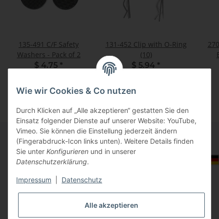
135-491 C/F Safety
131-452 Clip with O-Ring
27
Washers - Pack of 2
(10)
$ 4.75
*
$ 5.94
*
Wie wir Cookies & Co nutzen
Durch Klicken auf „Alle akzeptieren“ gestatten Sie den
Einsatz folgender Dienste auf unserer Website: YouTube,
Vimeo. Sie können die Einstellung jederzeit ändern
(Fingerabdruck-Icon links unten). Weitere Details finden
Sie unter
Konfigurieren
und in unserer
Informationen
Auswahl Steuerzone / Lieferland
Datenschutzerklärung
.
Impressum
|
Datenschutz
Gesetzliche Informationen
Alle akzeptieren