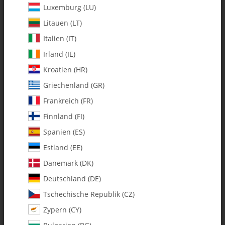
Luxemburg (LU)
Litauen (LT)
Italien (IT)
Irland (IE)
Kroatien (HR)
Griechenland (GR)
Frankreich (FR)
Finnland (FI)
Spanien (ES)
0560-1 C/F Servo Retainers - Pack
Estland (EE)
of 4
Dänemark (DK)
Deutschland (DE)
Artikelnummer:
MA0560-1
Tschechische Republik (CZ)
Kategorie:
Alle Artikel
Zypern (CY)
0560-1 C/F Servo Retainers - Pack of 4