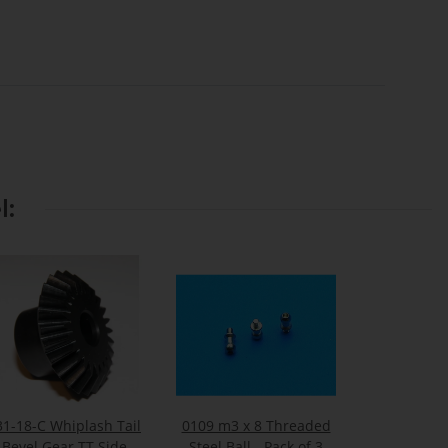
l:
31-18-C Whiplash Tail
0109 m3 x 8 Threaded
Bevel Gear TT Side
Steel Ball - Pack of 3