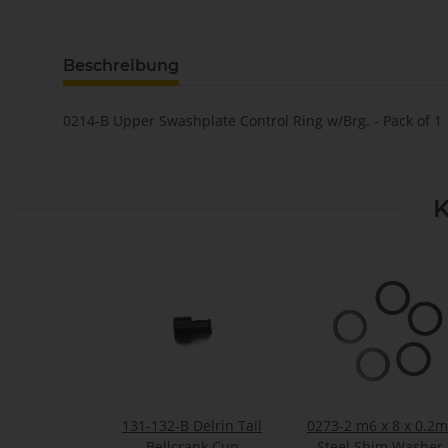
Beschreibung
0214-B Upper Swashplate Control Ring w/Brg. - Pack of 1
K
131-132-B Delrin Tail
0273-2 m6 x 8 x 0.2
Bellcrank Cup
Steel Shim Washer 