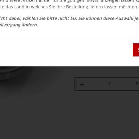
en unsere Artikel mit der für Sie gültigem MwSt. anzeigen lassen 
tte das Land in welches SIe Ihre Bestellung liefern lassen möchten.
$ 29.70
nicht dabei, wählen Sie bitte nicht EU. Sie können diese Auswahl j
llvorgang ändern.
inkl. 19% USt. , zzgl.
Versand
Auswahl Steuerzone / Lieferla
Sofort verfügbar
Lieferzeit:
2 - 3 Wochen
(DE - Auslan
S