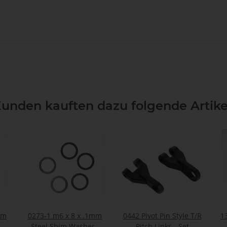
unden kauften dazu folgende Artike
mm
0273-1 m6 x 8 x .1mm
0442 Pivot Pin Style T/R
1
-
Steel Shim Washer -
Pitch Links - Set