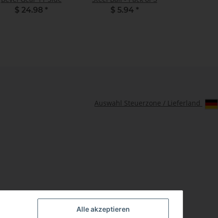
$ 24.98
*
$ 5.94
*
Auswahl Steuerzone / Lieferland
Alle akzeptieren