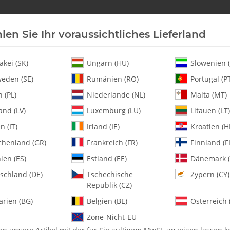
len Sie Ihr voraussichtliches Lieferland
Neu an Lager
Helikopter
Turbine
Heli-Ersatz
akei (SK)
Ungarn (HU)
Slowenien (
eden (SE)
Rumänien (RO)
Portugal (P
 (PL)
Niederlande (NL)
Malta (MT)
 w/Brg. - Pack of 1
and (LV)
Luxemburg (LU)
Litauen (LT)
en (IT)
Irland (IE)
Kroatien (H
chenland (GR)
Frankreich (FR)
Finnland (FI
0214-B Upper Swa
Pack of 1
ien (ES)
Estland (EE)
Dänemark (
schland (DE)
Tschechische
Zypern (CY)
Republik (CZ)
Artikelnummer:
MA0214-B
Kategorie:
Kleinteile
arien (BG)
Belgien (BE)
Österreich 
Zone-Nicht-EU
0214-B Upper Swashplate Contro