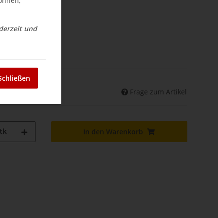
können,
ederzeit und
nd
Schließen
Frage zum Artikel
d abweichend)
tk
In den Warenkorb