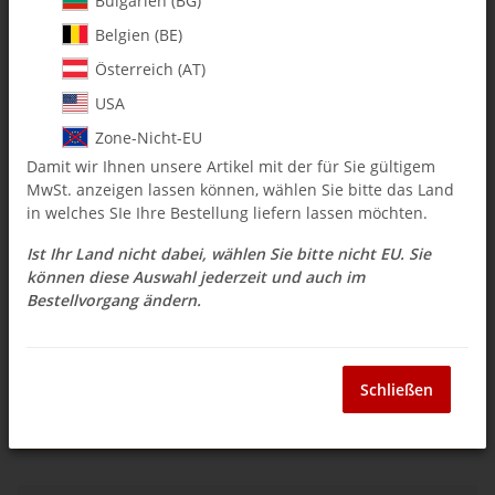
Bulgarien (BG)
Stück
Belgien (BE)
$ 2.38
Österreich (AT)
USA
inkl. 19% USt. , zzgl.
Versand
Zone-Nicht-EU
Auswahl Steuerzone / Lieferland
Damit wir Ihnen unsere Artikel mit der für Sie gültigem
MwSt. anzeigen lassen können, wählen Sie bitte das Land
in welches SIe Ihre Bestellung liefern lassen möchten.
Sofort verfügbar
Ist Ihr Land nicht dabei, wählen Sie bitte nicht EU. Sie
Lieferzeit:
3 - 14 Werktage
(DE - Ausland
Frage zum Artikel
abweichend)
können diese Auswahl jederzeit und auch im
Bestellvorgang ändern.
Stk
Schließen