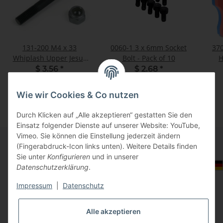
131-200 M4 x 33
0060-1 3 x 6mm Socket
37
Whiplash Upper Jesus
Bolt - Pack of 10
H
Bolt
$ 3.56
*
$ 2.68
*
Wie wir Cookies & Co nutzen
Durch Klicken auf „Alle akzeptieren“ gestatten Sie den
Einsatz folgender Dienste auf unserer Website: YouTube,
Vimeo. Sie können die Einstellung jederzeit ändern
(Fingerabdruck-Icon links unten). Weitere Details finden
Sie unter
Konfigurieren
und in unserer
Informationen
Auswahl Steuerzone / Lieferland
Datenschutzerklärung
.
Impressum
|
Datenschutz
Gesetzliche Informationen
Alle akzeptieren