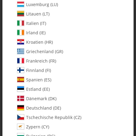
Luxemburg (LU)
Litauen (LT)
Italien (IT)
Irland (IE)
Kroatien (HR)
Griechenland (GR)
Frankreich (FR)
Finnland (FI)
Spanien (ES)
0059-4 2.5 x 12mm Socket Bolt -
Estland (EE)
Pack of 5
Dänemark (DK)
Deutschland (DE)
Artikelnummer:
MA0059-4
Tschechische Republik (CZ)
Kategorie:
Kleinteile
Zypern (CY)
0059-4 2.5 x 12mm Zylinderschraube mit Innensechskant - 5