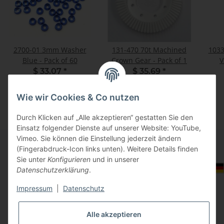
2700-01 3mm Washer
131-470 70t Machined
1033
Blue - Pack of 60
Crown Gear - Pack of 1
V
$ 33.07
*
$ 35.69
*
Wie wir Cookies & Co nutzen
Durch Klicken auf „Alle akzeptieren“ gestatten Sie den
Einsatz folgender Dienste auf unserer Website: YouTube,
Vimeo. Sie können die Einstellung jederzeit ändern
(Fingerabdruck-Icon links unten). Weitere Details finden
Sie unter
Konfigurieren
und in unserer
Informationen
Auswahl Steuerzone / Lieferland
Datenschutzerklärung
.
Impressum
|
Datenschutz
Gesetzliche Informationen
Alle akzeptieren