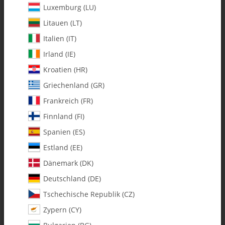
Luxemburg (LU)
Litauen (LT)
Italien (IT)
Irland (IE)
Kroatien (HR)
Griechenland (GR)
Frankreich (FR)
Finnland (FI)
Spanien (ES)
4500-100 Magnets - Pack of 2
Estland (EE)
Dänemark (DK)
Artikelnummer:
MA4500-100
Deutschland (DE)
Kategorie:
Fury 57
Tschechische Republik (CZ)
Zypern (CY)
4500-100 Magnete - 2er Pack