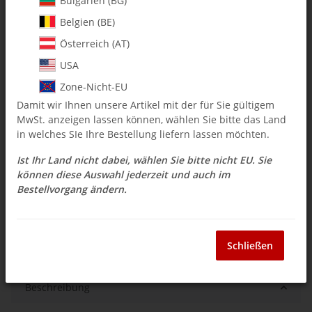
Bulgarien (BG)
$ 5.94
Belgien (BE)
inkl. 19% USt. , zzgl.
Versand
Österreich (AT)
Auswahl Steuerzone / Lieferland
USA
Zone-Nicht-EU
Damit wir Ihnen unsere Artikel mit der für Sie gültigem
Sofort verfügbar
MwSt. anzeigen lassen können, wählen Sie bitte das Land
Lieferzeit:
3 - 14 Werktage
(DE - Ausland
in welches SIe Ihre Bestellung liefern lassen möchten.
Frage zum Artikel
abweichend)
Ist Ihr Land nicht dabei, wählen Sie bitte nicht EU. Sie
können diese Auswahl jederzeit und auch im
Bestellvorgang ändern.
Stk
Schließen
Beschreibung