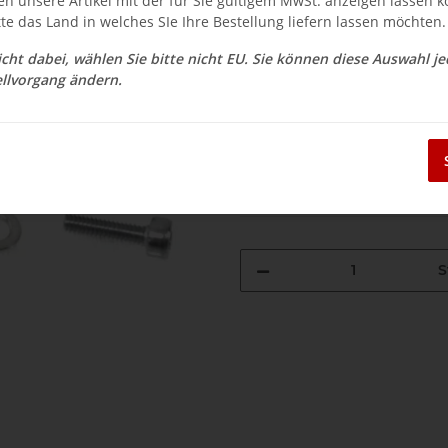
en unsere Artikel mit der für Sie gültigem MwSt. anzeigen lassen 
tte das Land in welches SIe Ihre Bestellung liefern lassen möchten.
$ 15.34
nicht dabei, wählen Sie bitte nicht EU. Sie können diese Auswahl j
llvorgang ändern.
inkl. 19% USt. , zzgl.
Versand
Auswahl Steuerzone / Lieferla
Sofort verfügbar
Lieferzeit:
3 - 14 Werktage
(DE - Aus
S