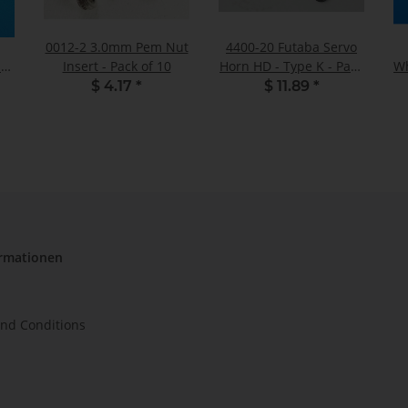
0012-2 3.0mm Pem Nut
4400-20 Futaba Servo
-
Insert - Pack of 10
Horn HD - Type K - Pack
Wh
of 3
$ 4.17
*
$ 11.89
*
ormationen
nd Conditions