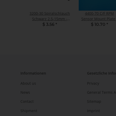
3200-30 Spiralschlauch
4400-70 C/F RPM
Schwarz 2.5-15mm -
Sensor Mount Plate 
1m
Set
$ 3.56
*
$ 10.70
*
Informationen
Gesetzliche Inf
About us
Privacy
News
General Terms A
Contact
Sitemap
Shipment
Imprint