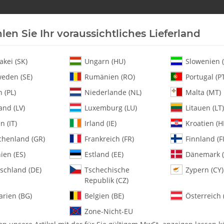
len Sie Ihr voraussichtliches Lieferland
Neu an Lager
Helikopter
Turbine
Heli-Ersatz
akei (SK)
Ungarn (HU)
Slowenien (
eden (SE)
Rumänien (RO)
Portugal (P
 (PL)
Niederlande (NL)
Malta (MT)
minum Horn 18.5mm - Set
and (LV)
Luxemburg (LU)
Litauen (LT)
en (IT)
Irland (IE)
Kroatien (H
chenland (GR)
Frankreich (FR)
Finnland (FI
4400-21 Futaba 
Set
ien (ES)
Estland (EE)
Dänemark (
schland (DE)
Tschechische
Zypern (CY)
Republik (CZ)
Artikelnummer:
MA4400-21
Kategorie:
Servos
arien (BG)
Belgien (BE)
Österreich 
Zone-Nicht-EU
4400-21 Futaba Servo Aluminu