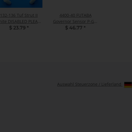
132-136 Tuf Strut II
4400-40 FUTABA
ite DISABLED PLEASE
Governor Sensor P-GV-
ORDER MA132-380
1/SNSR for GV-1
$ 23.79
*
$ 46.77
*
CGY750 CGY760 701
Auswahl Steuerzone / Lieferland