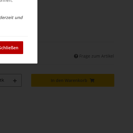
können,
ederzeit und
nd
Schließen
Frage zum Artikel
land abweichend)
tk
In den Warenkorb