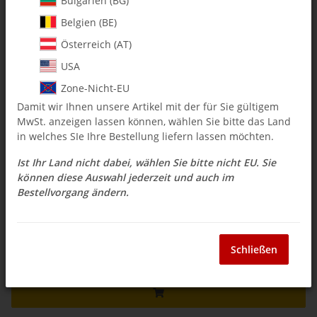
Bulgarien (BG)
4000-14 X-Cell Edition Gas Muffler for ZG 27 - 30 RC / PUH
Belgien (BE)
Engines Left Side
Österreich (AT)
$ 273.69
USA
Zone-Nicht-EU
inkl. 19% USt. ,
Versandkostenfreie Lieferung
Damit wir Ihnen unsere Artikel mit der für Sie gültigem
Auswahl Steuerzone / Lieferland
MwSt. anzeigen lassen können, wählen Sie bitte das Land
in welches SIe Ihre Bestellung liefern lassen möchten.
Ist Ihr Land nicht dabei, wählen Sie bitte nicht EU. Sie
Sofort verfügbar
können diese Auswahl jederzeit und auch im
Lieferzeit:
2 - 3 Wochen
(DE - Ausland
Bestellvorgang ändern.
Frage zum Artikel
abweichend)
Schließen
Stk