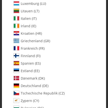
Luxemburg (LU)
Litauen (LT)
Italien (IT)
Irland (IE)
Kroatien (HR)
Griechenland (GR)
Frankreich (FR)
Finnland (FI)
Spanien (ES)
4000-14 X-Cell Edition Gas
Estland (EE)
Muffler for ZG 27 - 30 RC / PUH
Dänemark (DK)
Engines Left Side
Deutschland (DE)
Tschechische Republik (CZ)
Artikelnummer:
MA4000-14
Zypern (CY)
Kategorie:
Alle Artikel