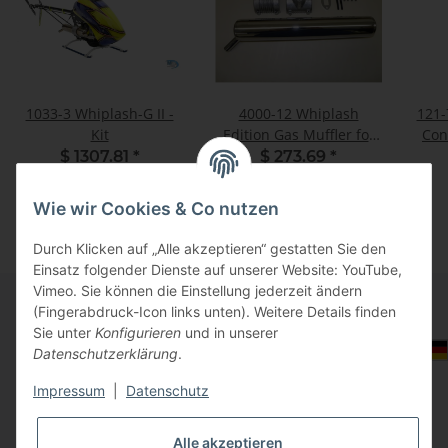
1033-3 Whiplash-G II -
4000-12 Whiplash
121-
Kit
Edition Gas Muffler for
Con
ZG 27 - 30 RC / PUH
$ 1307.81
*
$ 273.69
*
Engines Right Side
Wie wir Cookies & Co nutzen
Durch Klicken auf „Alle akzeptieren“ gestatten Sie den
Einsatz folgender Dienste auf unserer Website: YouTube,
Vimeo. Sie können die Einstellung jederzeit ändern
(Fingerabdruck-Icon links unten). Weitere Details finden
Sie unter
Konfigurieren
und in unserer
Informationen
Auswahl Steuerzone / Lieferland
Datenschutzerklärung
.
Impressum
|
Datenschutz
Gesetzliche Informationen
Alle akzeptieren