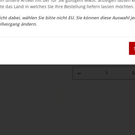
en unsere Artikel mit der für Sie gültigem MwSt. anzeigen lassen 
$ 11.89
tte das Land in welches SIe Ihre Bestellung liefern lassen möchten.
inkl. 19% USt. , zzgl.
Versand
nicht dabei, wählen Sie bitte nicht EU. Sie können diese Auswahl j
Auswahl Steuerzone / Lieferla
llvorgang ändern.
Sofort verfügbar
Lieferzeit:
3 - 14 Werktage
(DE - Aus
S