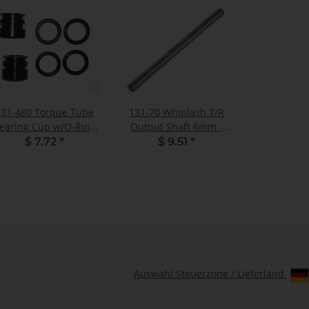
131-480 Torque Tube
131-70 Whiplash T/R
earing Cup w/O-Ring
Output Shaft 6mm -
(SET)
Pack of 1
$ 7.72
*
$ 9.51
*
Auswahl Steuerzone / Lieferland