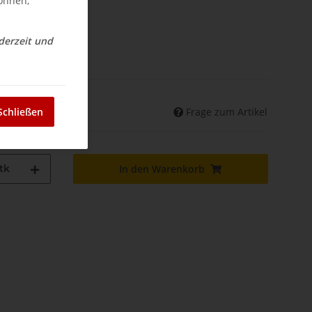
können,
ederzeit und
nd
Frage zum Artikel
Schließen
land abweichend)
tk
In den Warenkorb