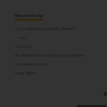
Beschreibung
131-51 Whiplash Jack Shaft - Pack of 1
- 1 pcs -
1 x 131-51
Fits Whiplash Nitro, Electric, Gasser Models
Durchmesser: 6mm
Länge 58mm
K