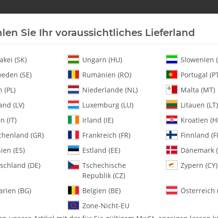
len Sie Ihr voraussichtliches Lieferland
Neu an Lager
Helikopter
Turbine
Heli-Ersatz
akei (SK)
Ungarn (HU)
Slowenien (
eden (SE)
Rumänien (RO)
Portugal (P
 (PL)
Niederlande (NL)
Malta (MT)
haft - Pack of 1
and (LV)
Luxemburg (LU)
Litauen (LT)
en (IT)
Irland (IE)
Kroatien (H
chenland (GR)
Frankreich (FR)
Finnland (FI
131-51 Whiplash J
ien (ES)
Estland (EE)
Dänemark (
schland (DE)
Tschechische
Zypern (CY)
Artikelnummer:
MA131-51
Republik (CZ)
Kategorie:
Wellen
arien (BG)
Belgien (BE)
Österreich 
131-51 Whiplash Jack Shaft - Pa
Zone-Nicht-EU