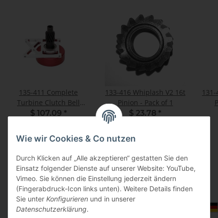
135-411 Complete
133-416 Whiplash V2 16t
131-
Turbine Clutch Bell
Pinion - Pack of 1
P
Assembly - Pack of 1
$ 107.09
*
$ 23.78
*
Wie wir Cookies & Co nutzen
Durch Klicken auf „Alle akzeptieren“ gestatten Sie den
Einsatz folgender Dienste auf unserer Website: YouTube,
Vimeo. Sie können die Einstellung jederzeit ändern
(Fingerabdruck-Icon links unten). Weitere Details finden
Sie unter
Konfigurieren
und in unserer
Informationen
Auswahl Steuerzone / Lieferland
Datenschutzerklärung
.