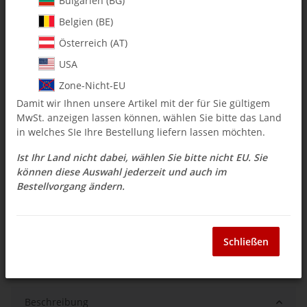
Bulgarien (BG)
Belgien (BE)
$ 23.78
Österreich (AT)
inkl. 19% USt. , zzgl.
Versand
USA
Auswahl Steuerzone / Lieferland
Zone-Nicht-EU
Damit wir Ihnen unsere Artikel mit der für Sie gültigem
MwSt. anzeigen lassen können, wählen Sie bitte das Land
Sofort verfügbar
in welches SIe Ihre Bestellung liefern lassen möchten.
Lieferzeit:
3 - 14 Werktage
(DE - Ausland
Frage zum Artikel
abweichend)
Ist Ihr Land nicht dabei, wählen Sie bitte nicht EU. Sie
können diese Auswahl jederzeit und auch im
Bestellvorgang ändern.
Stk
Schließen
Beschreibung