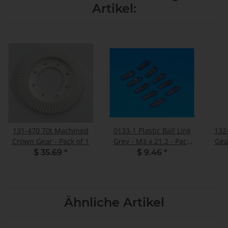
Artikel:
131-470 70t Machined
0133-1 Plastic Ball Link
132
Crown Gear - Pack of 1
Grey - M3 x 21.2 - Pack
of 10
$ 35.69
*
$ 9.46
*
Ähnliche Artikel