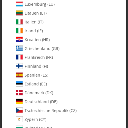
Luxemburg (LU)
Litauen (LT)
Italien (IT)
Irland (IE)
Kroatien (HR)
Griechenland (GR)
Frankreich (FR)
Finnland (FI)
Spanien (ES)
131-415 Whiplash V2 15t Pinion -
Estland (EE)
Pack of 1
Dänemark (DK)
Deutschland (DE)
Artikelnummer:
MA131-415
Tschechische Republik (CZ)
Kategorie:
Whiplash-N II
Zypern (CY)
131-415 Whiplash V2 15t Pinion - Pack of 1