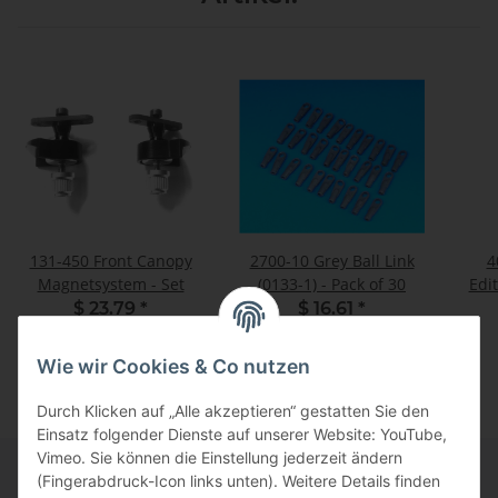
131-450 Front Canopy
2700-10 Grey Ball Link
4
Magnetsystem - Set
(0133-1) - Pack of 30
Edit
ZG 2
$ 23.79
*
$ 16.61
*
E
Wie wir Cookies & Co nutzen
Durch Klicken auf „Alle akzeptieren“ gestatten Sie den
Einsatz folgender Dienste auf unserer Website: YouTube,
Vimeo. Sie können die Einstellung jederzeit ändern
(Fingerabdruck-Icon links unten). Weitere Details finden