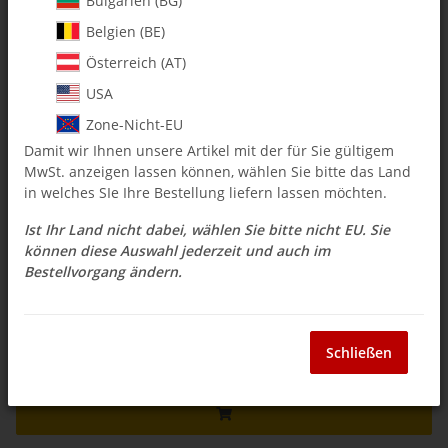
Bulgarien (BG)
131-145 M3 x 33 x 8 Threaded Spacer Fuel Tank Stand-off -
Belgien (BE)
Pack of 1
Österreich (AT)
$ 4.15
USA
Zone-Nicht-EU
inkl. 19% USt. , zzgl.
Versand
Damit wir Ihnen unsere Artikel mit der für Sie gültigem
Auswahl Steuerzone / Lieferland
MwSt. anzeigen lassen können, wählen Sie bitte das Land
in welches SIe Ihre Bestellung liefern lassen möchten.
Ist Ihr Land nicht dabei, wählen Sie bitte nicht EU. Sie
Sofort verfügbar
können diese Auswahl jederzeit und auch im
Lieferzeit:
3 - 14 Werktage
(DE - Ausland
Bestellvorgang ändern.
Frage zum Artikel
abweichend)
Schließen
Stk