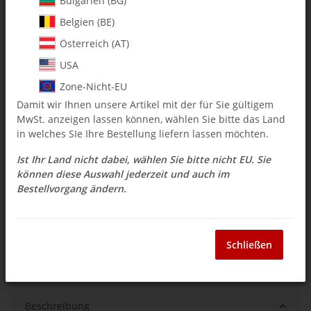
Bulgarien (BG)
Belgien (BE)
$ 7.13
Österreich (AT)
inkl. 19% USt. , zzgl.
Versand
USA
Auswahl Steuerzone / Lieferland
Zone-Nicht-EU
Damit wir Ihnen unsere Artikel mit der für Sie gültigem
MwSt. anzeigen lassen können, wählen Sie bitte das Land
Sofort verfügbar
in welches SIe Ihre Bestellung liefern lassen möchten.
Lieferzeit:
3 - 14 Werktage
(DE - Ausland
Frage zum Artikel
abweichend)
Ist Ihr Land nicht dabei, wählen Sie bitte nicht EU. Sie
können diese Auswahl jederzeit und auch im
Bestellvorgang ändern.
Stk
Schließen
Beschreibung