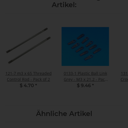
Artikel:
121-7 m3 x 65 Threaded
0133-1 Plastic Ball Link
131
Control Rod - Pack of 2
Grey - M3 x 21.2 - Pack
Cro
of 10
$ 4.70
*
$ 9.46
*
Ähnliche Artikel