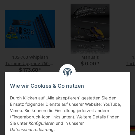
135-760 Whiplash
Manuals
1
Turbine Upgrade 760 CF
Turb
$ 0.00
*
Boom - Set
$ 173.68
*
Wie wir Cookies & Co nutzen
Durch Klicken auf „Alle akzeptieren“ gestatten Sie den
Einsatz folgender Dienste auf unserer Website: YouTube,
Vimeo. Sie können die Einstellung jederzeit ändern
(Fingerabdruck-Icon links unten). Weitere Details finden
Sie unter
Konfigurieren
und in unserer
Informationen
Auswahl Steuerzone / Lieferland
Datenschutzerklärung
.