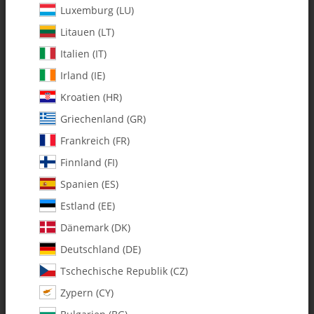
Luxemburg (LU)
Litauen (LT)
Italien (IT)
Irland (IE)
Kroatien (HR)
Griechenland (GR)
Frankreich (FR)
Finnland (FI)
Spanien (ES)
131-136 Whiplash Nitro Struts - Set
Estland (EE)
(2 struts with hardware)
Dänemark (DK)
Deutschland (DE)
Artikelnummer:
MA131-136
Tschechische Republik (CZ)
Kategorie:
Kufenrohre & Landegestelle
Zypern (CY)
131-136 Whiplash Struts - Set (2 struts with hardware)