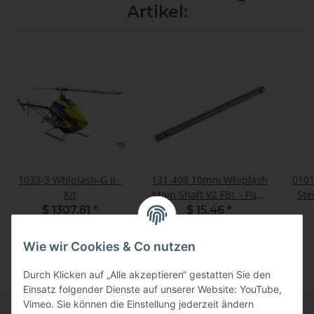
Artikel:
1033-3 Whiplash-G II -
131-408 10mm Whiplash
0101
Kit
Main Shaft V2 FBL - Pack
Ste
of 1
$ 1307.81
*
$ 15.46
*
Wie wir Cookies & Co nutzen
Durch Klicken auf „Alle akzeptieren“ gestatten Sie den
Einsatz folgender Dienste auf unserer Website: YouTube,
Vimeo. Sie können die Einstellung jederzeit ändern