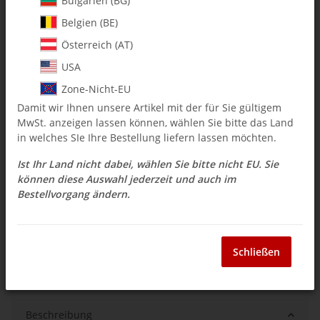
Bulgarien (BG)
Belgien (BE)
$ 5.94
Österreich (AT)
inkl. 19% USt. , zzgl.
Versand
USA
Auswahl Steuerzone / Lieferland
Zone-Nicht-EU
Damit wir Ihnen unsere Artikel mit der für Sie gültigem
MwSt. anzeigen lassen können, wählen Sie bitte das Land
Sofort verfügbar
in welches SIe Ihre Bestellung liefern lassen möchten.
Lieferzeit:
3 - 14 Werktage
(DE - Ausland
Frage zum Artikel
abweichend)
Ist Ihr Land nicht dabei, wählen Sie bitte nicht EU. Sie
können diese Auswahl jederzeit und auch im
Bestellvorgang ändern.
Stk
Schließen
Beschreibung