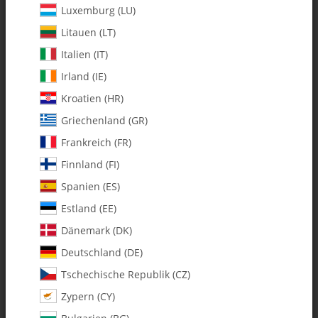
Luxemburg (LU)
Litauen (LT)
Italien (IT)
Irland (IE)
Kroatien (HR)
Griechenland (GR)
Frankreich (FR)
Finnland (FI)
Spanien (ES)
131-132 Delrin Tail Bellcrank Cup -
Estland (EE)
Pack of 1
Dänemark (DK)
Deutschland (DE)
Artikelnummer:
MA131-132
Tschechische Republik (CZ)
Kategorie:
Alle Artikel
Zypern (CY)
131-132 Delrin Tail Bellcrank Cup - Pack of 1