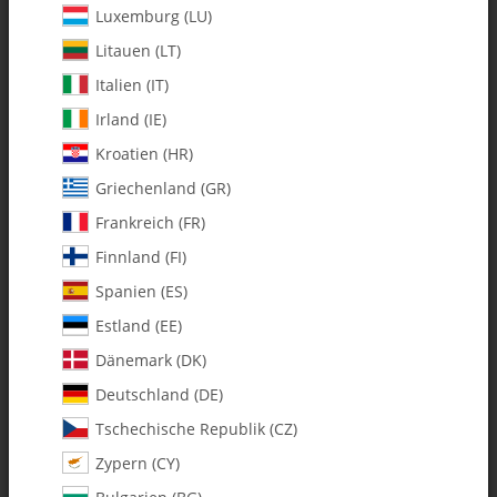
Luxemburg (LU)
Litauen (LT)
Italien (IT)
Irland (IE)
Kroatien (HR)
Griechenland (GR)
Frankreich (FR)
Finnland (FI)
Spanien (ES)
128-453 C/F Gyro Plate - Pack of 1
Estland (EE)
Dänemark (DK)
Artikelnummer:
MA128-453
Deutschland (DE)
Kategorie:
Fury 57
Tschechische Republik (CZ)
Zypern (CY)
128-453 C/F Kreiselplatte - 1er Pack