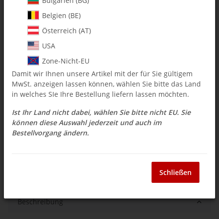
Bulgarien (BG)
$ 7.13
Belgien (BE)
inkl. 19% USt. , zzgl.
Versand
Österreich (AT)
Auswahl Steuerzone / Lieferland
USA
Zone-Nicht-EU
Damit wir Ihnen unsere Artikel mit der für Sie gültigem
Sofort verfügbar
MwSt. anzeigen lassen können, wählen Sie bitte das Land
Lieferzeit:
3 - 14 Werktage
(DE - Ausland
in welches SIe Ihre Bestellung liefern lassen möchten.
Frage zum Artikel
abweichend)
Ist Ihr Land nicht dabei, wählen Sie bitte nicht EU. Sie
können diese Auswahl jederzeit und auch im
Bestellvorgang ändern.
Stk
Schließen
Beschreibung