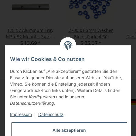
128-57 Aluminum Tray
2700-01 3mm Washer
M3 x 52 Mount - Pack of
Blue - Pack of 60
Damp
2
$ 10.69
*
$ 33.07
*
Wie wir Cookies & Co nutzen
Durch Klicken auf „Alle akzeptieren“ gestatten Sie den
Einsatz folgender Dienste auf unserer Website: YouTube,
Vimeo. Sie können die Einstellung jederzeit ändern
(Fingerabdruck-Icon links unten). Weitere Details finden
Sie unter
Konfigurieren
und in unserer
Informationen
Auswahl Steuerzone / Lieferland
Datenschutzerklärung
.
Impressum
|
Datenschutz
Gesetzliche Informationen
Alle akzeptieren