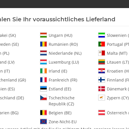
len Sie Ihr voraussichtliches Lieferland
Neu an Lager
Helikopter
Turbine
Heli-Ersatz
akei (SK)
Ungarn (HU)
Slowenien (
eden (SE)
Rumänien (RO)
Portugal (P
 (PL)
Niederlande (NL)
Malta (MT)
27-55 Landegestell komplett, schwarz - Set
and (LV)
Luxemburg (LU)
Litauen (LT)
en (IT)
Irland (IE)
Kroatien (H
chenland (GR)
Frankreich (FR)
Finnland (FI
127-55 Landegest
ien (ES)
Estland (EE)
Dänemark (
schland (DE)
Tschechische
Zypern (CY)
Artikelnummer:
MA127-55
Republik (CZ)
Kategorie:
Kufenrohre & Lande
arien (BG)
Belgien (BE)
Österreich 
127-55 Landegestell komplett, 
Zone-Nicht-EU