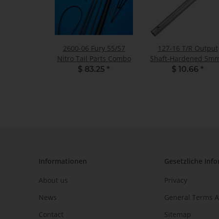
2600-06 Fury 55/57
127-16 T/R Output
Nitro Tail Parts Combo
Shaft-Hardened 5mm
Pack of 1
$ 83.25
*
$ 10.66
*
Informationen
Gesetzliche Inf
About us
Privacy
News
General Terms A
Contact
Sitemap