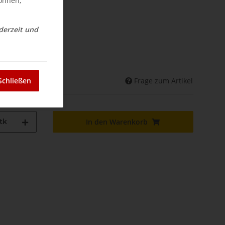
können,
ederzeit und
nd
Frage zum Artikel
Schließen
land abweichend)
tk
In den Warenkorb