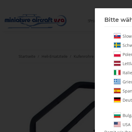
Bitte wäh
!PrintYourParts!
Slow
Schw
Polen
Startseite
Heli-Ersatzteile
Kufenrohre & Landegestelle
1
Lettl
Itali
Grie
Span
Deut
Bulg
USA