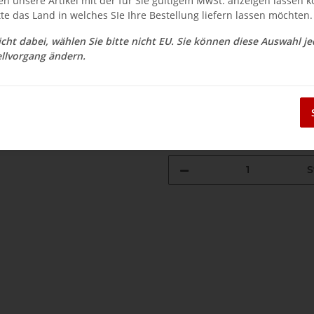
en unsere Artikel mit der für Sie gültigem MwSt. anzeigen lassen 
$ 27.32
tte das Land in welches SIe Ihre Bestellung liefern lassen möchten.
inkl. 19% USt. , zzgl.
Versand
nicht dabei, wählen Sie bitte nicht EU. Sie können diese Auswahl j
Auswahl Steuerzone / Lieferla
llvorgang ändern.
Sofort verfügbar
Lieferzeit:
3 - 14 Werktage
(DE - Aus
S