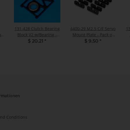
131-428 Clutch Bearing
4400-29 M2.5 C/F Servo
1
 -
Block V2 w/Bearing -
Mount Plate - Pack of
Pack of 1
10
$ 20.21
*
$ 9.50
*
ormationen
nd Conditions