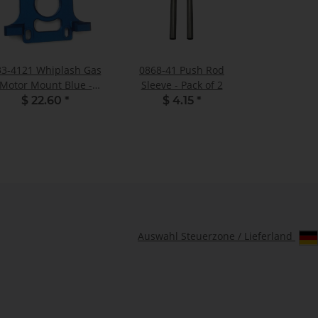
33-4121 Whiplash Gas
0868-41 Push Rod
Motor Mount Blue -
Sleeve - Pack of 2
Pack of 1
$ 22.60
*
$ 4.15
*
Auswahl Steuerzone / Lieferland