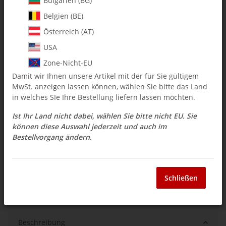
Bulgarien (BG)
Belgien (BE)
$ 90.38
Österreich (AT)
inkl. 19% USt. , zzgl.
Versand
USA
Auswahl Steuerzone / Lieferland
Zone-Nicht-EU
Damit wir Ihnen unsere Artikel mit der für Sie gültigem
MwSt. anzeigen lassen können, wählen Sie bitte das Land
Sofort verfügbar
in welches SIe Ihre Bestellung liefern lassen möchten.
Lieferzeit:
3 - 14 Werktage
(DE - Ausland
Frage zum Artikel
abweichend)
Ist Ihr Land nicht dabei, wählen Sie bitte nicht EU. Sie
können diese Auswahl jederzeit und auch im
Bestellvorgang ändern.
Stk
Schließen
Beschreibung