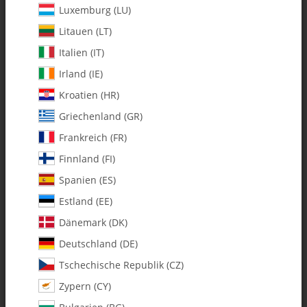
Luxemburg (LU)
Litauen (LT)
Italien (IT)
Irland (IE)
Kroatien (HR)
Griechenland (GR)
Frankreich (FR)
Finnland (FI)
Spanien (ES)
126-76 Stratus 90 Canopy
Estland (EE)
w/Decals Combo
Dänemark (DK)
Deutschland (DE)
Artikelnummer:
MA126-76
Tschechische Republik (CZ)
Kategorie:
Vintage
Zypern (CY)
126-76 Stratus 90 Canopy w/Decals Combo