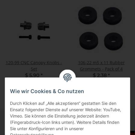
120-99 CNC Canopy Knobs -
106-22 m5 x 11 Rubber
Set
Grommets - Pack of 4
$ 5.90
*
$ 2.38
*
Wie wir Cookies & Co nutzen
Durch Klicken auf „Alle akzeptieren“ gestatten Sie den
Einsatz folgender Dienste auf unserer Website: YouTube,
Vimeo. Sie können die Einstellung jederzeit ändern
(Fingerabdruck-Icon links unten). Weitere Details finden
Sie unter
Konfigurieren
und in unserer
Informationen
Auswahl Steuerzone / Lieferland
Datenschutzerklärung
.