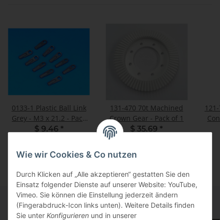
0133-1 Plastic Ball Link
131-470 70t Machined
121-
Grey - M3 x 21.2 - Pack
Crown Gear - Pack of 1
Con
of 10
$ 9.46
*
$ 35.69
*
Wie wir Cookies & Co nutzen
Durch Klicken auf „Alle akzeptieren“ gestatten Sie den
Einsatz folgender Dienste auf unserer Website: YouTube,
Vimeo. Sie können die Einstellung jederzeit ändern
(Fingerabdruck-Icon links unten). Weitere Details finden
Sie unter
Konfigurieren
und in unserer