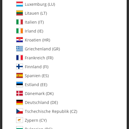
Luxemburg (LU)
Litauen (LT)
Italien (IT)
Irland (IE)
Kroatien (HR)
Griechenland (GR)
Frankreich (FR)
Finnland (FI)
Spanien (ES)
121-6 m3 x 75 Threaded Control
Estland (EE)
Rod - Pack of 2
Dänemark (DK)
Deutschland (DE)
Artikelnummer:
MA121-6
Tschechische Republik (CZ)
Kategorie:
Whiplash-G II
Zypern (CY)
121-6 m3 x 75 Threaded Control Rod - Pack of 2