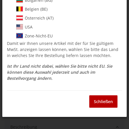
Bulgarien (BG)
Belgien (BE)
$ 4.70
Österreich (AT)
inkl. 19% USt. , zzgl.
Versand
USA
Auswahl Steuerzone / Lieferland
Zone-Nicht-EU
Damit wir Ihnen unsere Artikel mit der für Sie gültigem
MwSt. anzeigen lassen können, wählen Sie bitte das Land
Sofort verfügbar
in welches SIe Ihre Bestellung liefern lassen möchten.
Lieferzeit:
3 - 14 Werktage
(DE - Ausland
Frage zum Artikel
abweichend)
Ist Ihr Land nicht dabei, wählen Sie bitte nicht EU. Sie
können diese Auswahl jederzeit und auch im
Bestellvorgang ändern.
Stk
Schließen
Beschreibung