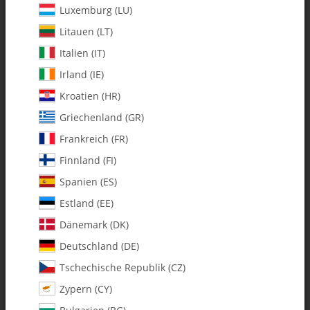
Luxemburg (LU)
Litauen (LT)
Italien (IT)
Irland (IE)
Kroatien (HR)
Griechenland (GR)
Frankreich (FR)
Finnland (FI)
Spanien (ES)
120-75 Head Damper O-Ring
Estland (EE)
Shim Washer Kit
Dänemark (DK)
Deutschland (DE)
Artikelnummer:
MA120-75
Tschechische Republik (CZ)
Kategorie:
Alle Artikel
Zypern (CY)
120-75 Head Damper O-Ring Shim Washer Kit