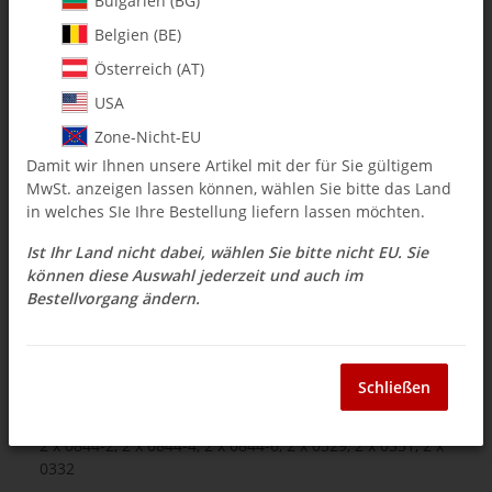
Bulgarien (BG)
Belgien (BE)
$ 22.91
Österreich (AT)
inkl. 19% USt. , zzgl.
Versand
USA
Auswahl Steuerzone / Lieferland
Zone-Nicht-EU
Damit wir Ihnen unsere Artikel mit der für Sie gültigem
MwSt. anzeigen lassen können, wählen Sie bitte das Land
Frage zum Artikel
Momentan nicht verfügbar
in welches SIe Ihre Bestellung liefern lassen möchten.
Ist Ihr Land nicht dabei, wählen Sie bitte nicht EU. Sie
können diese Auswahl jederzeit und auch im
Bestellvorgang ändern.
Beschreibung
120-75 Head Damper O-Ring Shim Kit
Schließen
- 12 pcs -
2 x 0844-2, 2 x 0844-4, 2 x 0844-6, 2 x 0329, 2 x 0331, 2 x
0332