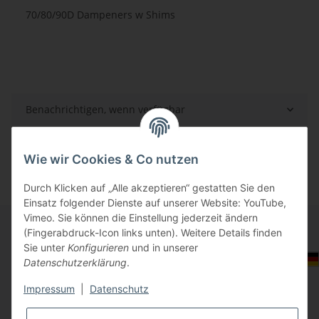
70/80/90D Dampeners w Shims
Benachrichtigen, wenn verfügbar
Wie wir Cookies & Co nutzen
Durch Klicken auf „Alle akzeptieren“ gestatten Sie den
Einsatz folgender Dienste auf unserer Website: YouTube,
Vimeo. Sie können die Einstellung jederzeit ändern
(Fingerabdruck-Icon links unten). Weitere Details finden
Sie unter
Konfigurieren
und in unserer
Informationen
Auswahl Steuerzone / Lieferland
Datenschutzerklärung
.
Impressum
|
Datenschutz
Gesetzliche Informationen