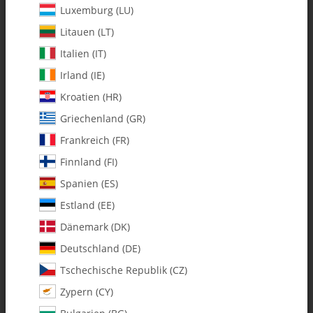
Luxemburg (LU)
Litauen (LT)
Italien (IT)
Irland (IE)
Kroatien (HR)
Griechenland (GR)
Frankreich (FR)
Finnland (FI)
Spanien (ES)
120-28 Complete Clutch Unit
Estland (EE)
w/Std. Clutch
Dänemark (DK)
Deutschland (DE)
Artikelnummer:
MA120-28
Tschechische Republik (CZ)
Kategorie:
Alle Artikel
Zypern (CY)
120-28 Complete Clutch Unit w/Std. Clutch