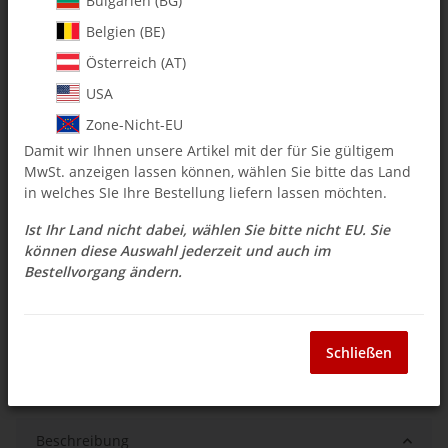
Bulgarien (BG)
Belgien (BE)
$ 107.05
Österreich (AT)
inkl. 19% USt. , zzgl.
Versand
USA
Auswahl Steuerzone / Lieferland
Zone-Nicht-EU
Damit wir Ihnen unsere Artikel mit der für Sie gültigem
MwSt. anzeigen lassen können, wählen Sie bitte das Land
Knapper Lagerbestand
in welches SIe Ihre Bestellung liefern lassen möchten.
Lieferzeit:
3 - 14 Werktage
(DE - Ausland
Frage zum Artikel
abweichend)
Ist Ihr Land nicht dabei, wählen Sie bitte nicht EU. Sie
können diese Auswahl jederzeit und auch im
Bestellvorgang ändern.
Stk
Schließen
Beschreibung