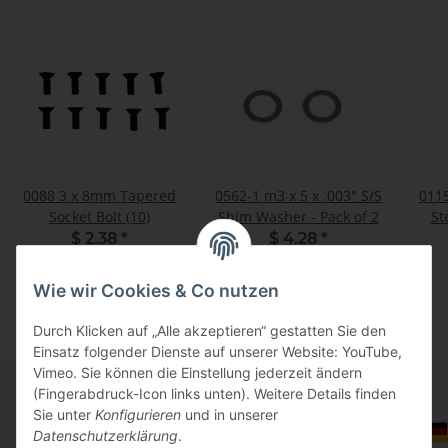
0088 3 x 8mm Tapered
0562-1 m3 x 5 x .003" S/S
011
Socket Bolt (10)
Shim Washer - Pack of 2
St
$ 2.38
*
$ 4.28
*
Wie wir Cookies & Co nutzen
Durch Klicken auf „Alle akzeptieren“ gestatten Sie den
Einsatz folgender Dienste auf unserer Website: YouTube,
Vimeo. Sie können die Einstellung jederzeit ändern
(Fingerabdruck-Icon links unten). Weitere Details finden
Sie unter
Konfigurieren
und in unserer
Informationen
Auswahl Steuerzone / Lieferland
Datenschutzerklärung
.