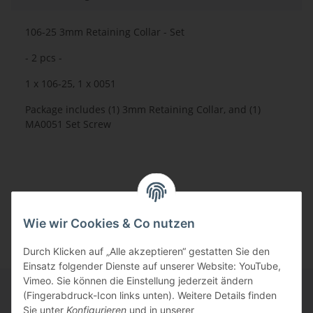
106-25 3mm Retaining Collar - Set
- 2 pcs -
1 x 106-25, 1 x 0051
Package includes (1) 3mm Retaining Collar, and (1)
MA0051 Set Screw
Wie wir Cookies & Co nutzen
Durch Klicken auf „Alle akzeptieren“ gestatten Sie den
Einsatz folgender Dienste auf unserer Website: YouTube,
Vimeo. Sie können die Einstellung jederzeit ändern
(Fingerabdruck-Icon links unten). Weitere Details finden
Sie unter
Konfigurieren
und in unserer