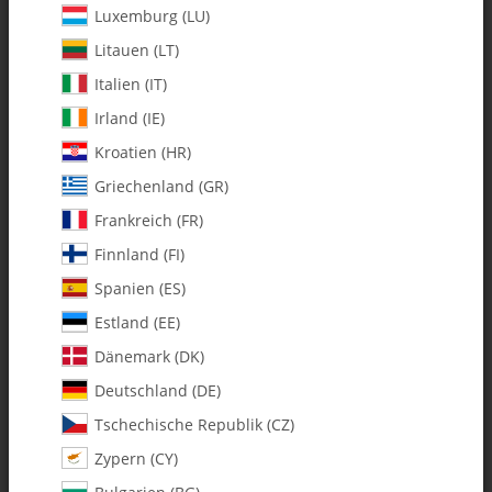
Luxemburg (LU)
Litauen (LT)
Italien (IT)
Irland (IE)
Kroatien (HR)
Griechenland (GR)
Frankreich (FR)
Finnland (FI)
Spanien (ES)
106-25 3mm Retaining Collar -
Estland (EE)
Set
Dänemark (DK)
Deutschland (DE)
Artikelnummer:
MA106-25
Tschechische Republik (CZ)
Kategorie:
Alle Artikel
Zypern (CY)
106-25 3mm Retaining Collar - Set