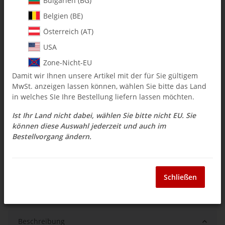
Bulgarien (BG)
Belgien (BE)
$ 2.38
Österreich (AT)
inkl. 19% USt. , zzgl.
Versand
USA
Auswahl Steuerzone / Lieferland
Zone-Nicht-EU
Damit wir Ihnen unsere Artikel mit der für Sie gültigem
MwSt. anzeigen lassen können, wählen Sie bitte das Land
Sofort verfügbar
in welches SIe Ihre Bestellung liefern lassen möchten.
Lieferzeit:
3 - 14 Werktage
(DE - Ausland
Frage zum Artikel
abweichend)
Ist Ihr Land nicht dabei, wählen Sie bitte nicht EU. Sie
können diese Auswahl jederzeit und auch im
Bestellvorgang ändern.
Stk
Schließen
Beschreibung