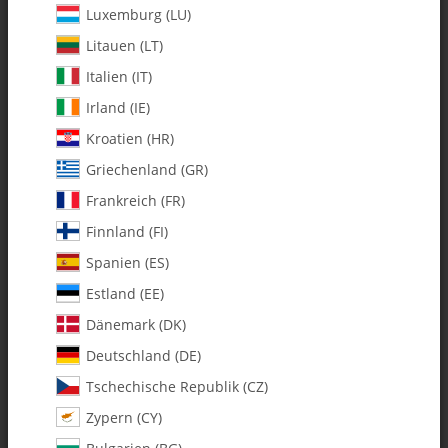
Luxemburg (LU)
Litauen (LT)
Italien (IT)
Irland (IE)
Kroatien (HR)
Griechenland (GR)
Frankreich (FR)
Finnland (FI)
Spanien (ES)
1032-5 Whiplash Electric V1
Estland (EE)
Conversion Kit (700Ex -> 700 E)
Dänemark (DK)
Deutschland (DE)
Artikelnummer:
MA1032-5
Tschechische Republik (CZ)
Kategorie:
Whiplash Electric Sets
Zypern (CY)
1032-5 Whiplash Electric V1 Conversion Kit (700Ex -> 700 E)