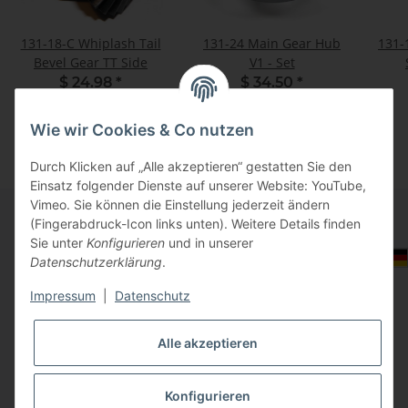
131-18-C Whiplash Tail
131-24 Main Gear Hub
131-
Bevel Gear TT Side
V1 - Set
$ 24.98
*
$ 34.50
*
Wie wir Cookies & Co nutzen
Durch Klicken auf „Alle akzeptieren“ gestatten Sie den
Einsatz folgender Dienste auf unserer Website: YouTube,
Vimeo. Sie können die Einstellung jederzeit ändern
(Fingerabdruck-Icon links unten). Weitere Details finden
Sie unter
Konfigurieren
und in unserer
Informationen
Auswahl Steuerzone / Lieferland
Datenschutzerklärung
.
Impressum
|
Datenschutz
Gesetzliche Informationen
Alle akzeptieren
Konfigurieren