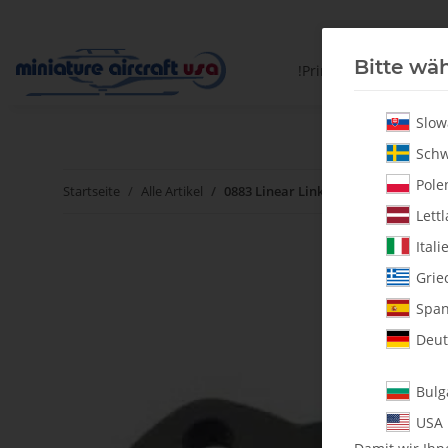
Bitte wäh
!PrintYourParts!
Slow
Schw
Polen
Startseite
Alle Artikel
0883 Linear Link Kit for JR Servos - S
Lettl
Itali
Grie
Span
Deut
Bulg
USA