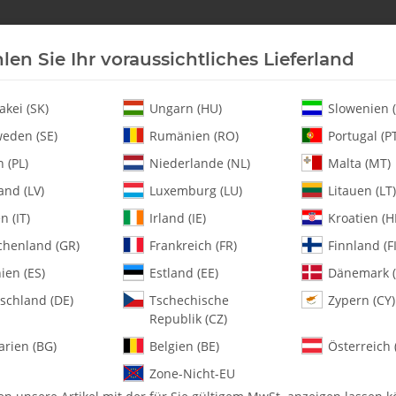
len Sie Ihr voraussichtliches Lieferland
Neu an Lager
Helikopter
Turbine
Heli-Ersatz
akei (SK)
Ungarn (HU)
Slowenien (
eden (SE)
Rumänien (RO)
Portugal (P
 (PL)
Niederlande (NL)
Malta (MT)
et
and (LV)
Luxemburg (LU)
Litauen (LT)
en (IT)
Irland (IE)
Kroatien (H
chenland (GR)
Frankreich (FR)
Finnland (FI
0883 Linear Link 
ien (ES)
Estland (EE)
Dänemark (
schland (DE)
Tschechische
Zypern (CY)
Artikelnummer:
MA0883
Republik (CZ)
Kategorie:
Alle Artikel
arien (BG)
Belgien (BE)
Österreich 
0883 Linear Link Kit for JR Serv
Zone-Nicht-EU