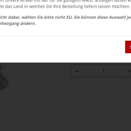
en unsere Artikel mit der für Sie gültigem MwSt. anzeigen lassen 
$ 11.85
tte das Land in welches SIe Ihre Bestellung liefern lassen möchten.
inkl. 19% USt. , zzgl.
Versand
nicht dabei, wählen Sie bitte nicht EU. Sie können diese Auswahl j
Auswahl Steuerzone / Lieferla
llvorgang ändern.
Sofort verfügbar
Lieferzeit:
3 - 14 Werktage
(DE - Aus
S