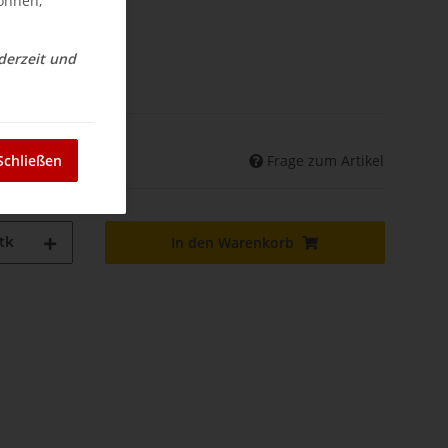
können,
ederzeit und
nd
Frage zum Artikel
Schließen
land abweichend)
tk
In den Warenkorb