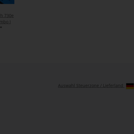
sh 730e
ombo I
*
Auswahl Steuerzone / Lieferland