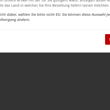
en unsere Artikel mit der für Sie gültigem MwSt. anzeigen lassen 
$ 47.55
tte das Land in welches SIe Ihre Bestellung liefern lassen möchten.
inkl. 19% USt. , zzgl.
Versand
nicht dabei, wählen Sie bitte nicht EU. Sie können diese Auswahl j
Auswahl Steuerzone / Lieferla
llvorgang ändern.
Momentan nicht verfügbar