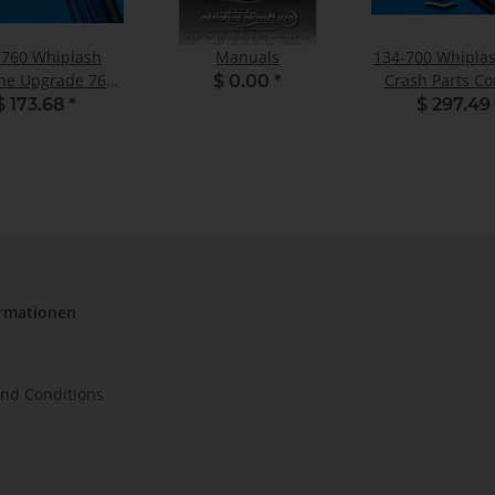
-760 Whiplash
Manuals
134-700 Whipla
ne Upgrade 760
Crash Parts C
$ 0.00
*
F Boom - Set
$ 173.68
*
$ 297.49
ormationen
nd Conditions