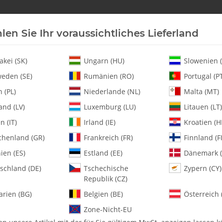
len Sie Ihr voraussichtliches Lieferland
Neu an Lager
Helikopter
Turbine
Heli-Ersatz
akei (SK)
Ungarn (HU)
Slowenien (
eden (SE)
Rumänien (RO)
Portugal (P
 (PL)
Niederlande (NL)
Malta (MT)
lacement Torque Tube -.30 Size
and (LV)
Luxemburg (LU)
Litauen (LT)
en (IT)
Irland (IE)
Kroatien (H
chenland (GR)
Frankreich (FR)
Finnland (FI
0867-6 Replacem
ien (ES)
Estland (EE)
Dänemark (
schland (DE)
Tschechische
Zypern (CY)
Artikelnummer:
MA0867-6
Republik (CZ)
Kategorie:
Booms & Zubehör
arien (BG)
Belgien (BE)
Österreich 
0867-6 Replacement Torque Tu
Zone-Nicht-EU