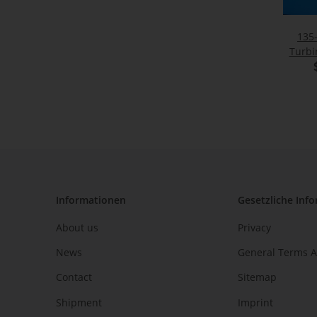
135
Turbi
C
Informationen
Gesetzliche Inf
About us
Privacy
News
General Terms A
Contact
Sitemap
Shipment
Imprint