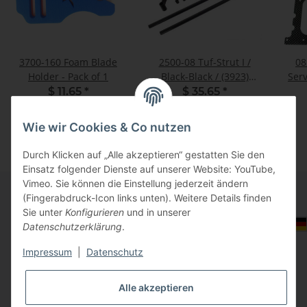
3700-160 Foam Blade
2500-08 Tuf-Strut I /
08
Holder - Pack of 1
Black-Black / (3923)
Serv
(3927) - Set
$ 11.65
*
$ 35.65
*
Wie wir Cookies & Co nutzen
Durch Klicken auf „Alle akzeptieren“ gestatten Sie den
Einsatz folgender Dienste auf unserer Website: YouTube,
Vimeo. Sie können die Einstellung jederzeit ändern
(Fingerabdruck-Icon links unten). Weitere Details finden
Sie unter
Konfigurieren
und in unserer
Informationen
Auswahl Steuerzone / Lieferland
Datenschutzerklärung
.
Impressum
|
Datenschutz
Gesetzliche Informationen
Alle akzeptieren