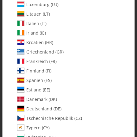
Luxemburg (LU)
Litauen (LT)
Italien (IT)
Irland (IE)
Kroatien (HR)
Griechenland (GR)
Frankreich (FR)
Finnland (FI)
Spanien (ES)
0855-15 One Piece Aileron Cradle
Estland (EE)
- Pack of 1
Dänemark (DK)
Deutschland (DE)
Artikelnummer:
MA0855-15
Tschechische Republik (CZ)
Kategorie:
Alle Artikel
Zypern (CY)
0855-15 One Piece Aileron Cradle - Pack of 1