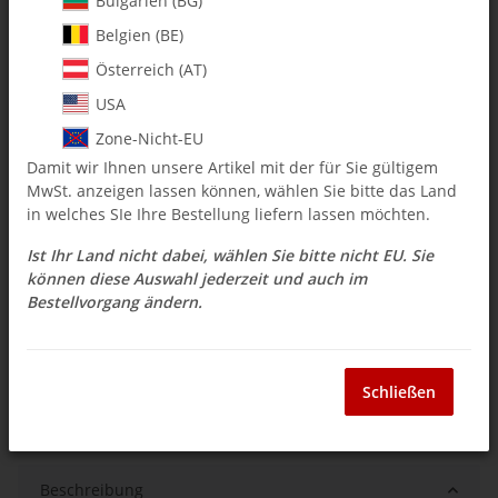
Bulgarien (BG)
Belgien (BE)
$ 14.88
Österreich (AT)
inkl. 19% USt. , zzgl.
Versand
USA
Auswahl Steuerzone / Lieferland
Zone-Nicht-EU
Damit wir Ihnen unsere Artikel mit der für Sie gültigem
MwSt. anzeigen lassen können, wählen Sie bitte das Land
Sofort verfügbar
in welches SIe Ihre Bestellung liefern lassen möchten.
Lieferzeit:
3 - 14 Werktage
(DE - Ausland
Frage zum Artikel
abweichend)
Ist Ihr Land nicht dabei, wählen Sie bitte nicht EU. Sie
können diese Auswahl jederzeit und auch im
Bestellvorgang ändern.
Stk
Schließen
Beschreibung