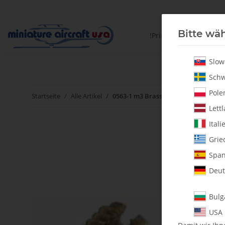
Bitte wäh
!PrintYourParts!
Slow
Schw
Polen
Startseite
Alle Artikel
0563-1 m3 Brass Inserts - Pack of 5
Lettl
Itali
Grie
Span
Deut
Bulg
USA