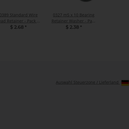
0389 Standard Wire
0327 m5 x 10 Bearing
ead Retainer - Pack of
Retainer Washer - Pack
5
of 2
$ 2.68
*
$ 2.38
*
Auswahl Steuerzone / Lieferland