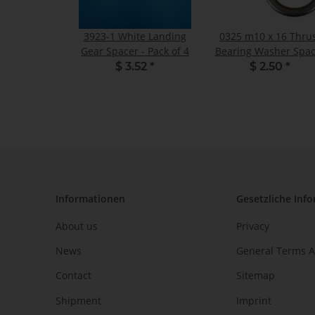
3923-1 White Landing
0325 m10 x 16 Thru
Gear Spacer - Pack of 4
Bearing Washer Spac
- Pack of 2
$ 3.52
*
$ 2.50
*
Informationen
Gesetzliche Inf
About us
Privacy
News
General Terms A
Contact
Sitemap
Shipment
Imprint