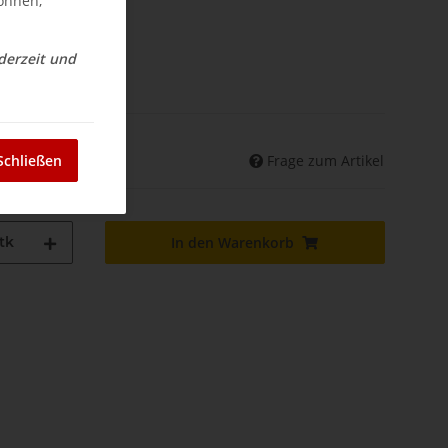
können,
ederzeit und
nd
Frage zum Artikel
Schließen
land abweichend)
tk
In den Warenkorb