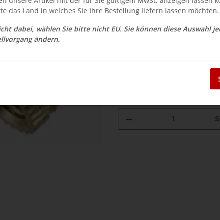
en unsere Artikel mit der für Sie gültigem MwSt. anzeigen lassen 
$ 2.38
tte das Land in welches SIe Ihre Bestellung liefern lassen möchten.
inkl. 19% USt. , zzgl.
Versand
nicht dabei, wählen Sie bitte nicht EU. Sie können diese Auswahl j
Auswahl Steuerzone / Lieferla
llvorgang ändern.
Sofort verfügbar
Lieferzeit:
3 - 14 Werktage
(DE - Aus
S