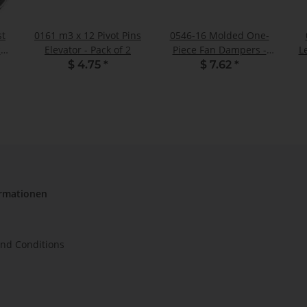
st
0161 m3 x 12 Pivot Pins
0546-16 Molded One-
er
Elevator - Pack of 2
Piece Fan Dampers -
L
Pack of 2
$ 4.75
*
$ 7.62
*
ormationen
nd Conditions