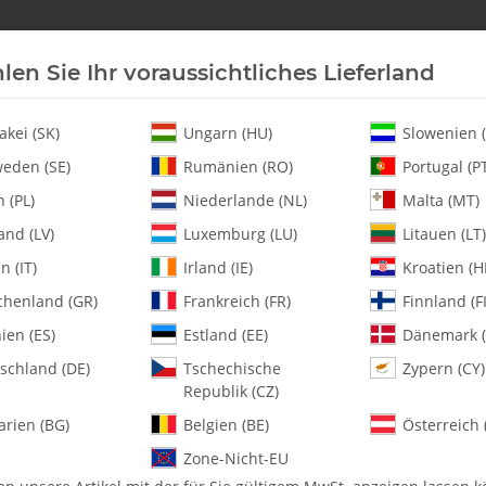
len Sie Ihr voraussichtliches Lieferland
Neu an Lager
Helikopter
Turbine
Heli-Ersatz
akei (SK)
Ungarn (HU)
Slowenien (
eden (SE)
Rumänien (RO)
Portugal (P
 (PL)
Niederlande (NL)
Malta (MT)
and (LV)
Luxemburg (LU)
Litauen (LT)
en (IT)
Irland (IE)
Kroatien (H
chenland (GR)
Frankreich (FR)
Finnland (FI
0563-1 m3 Brass I
ien (ES)
Estland (EE)
Dänemark (
schland (DE)
Tschechische
Zypern (CY)
Artikelnummer:
MA0563-1
Republik (CZ)
Kategorie:
Alle Artikel
arien (BG)
Belgien (BE)
Österreich 
0563-1 m3 Brass Inserts - Pack 
Zone-Nicht-EU