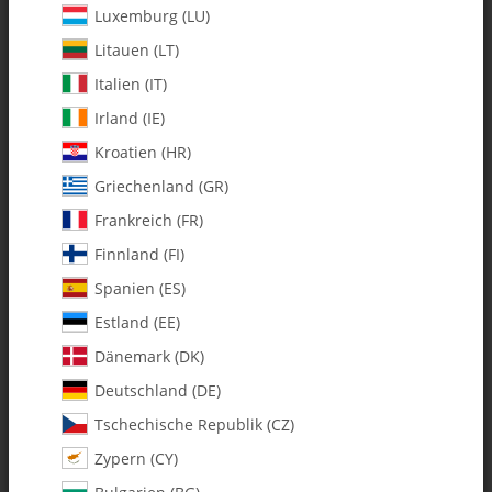
Luxemburg (LU)
Litauen (LT)
Italien (IT)
Irland (IE)
Kroatien (HR)
Griechenland (GR)
Frankreich (FR)
Finnland (FI)
Spanien (ES)
0546-12 Brass Upper Collet - Pack
Estland (EE)
of 1
Dänemark (DK)
Deutschland (DE)
Artikelnummer:
MA0546-12
Tschechische Republik (CZ)
Kategorie:
Alle Artikel
Zypern (CY)
0546-12 Brass Upper Collet - Pack of 1