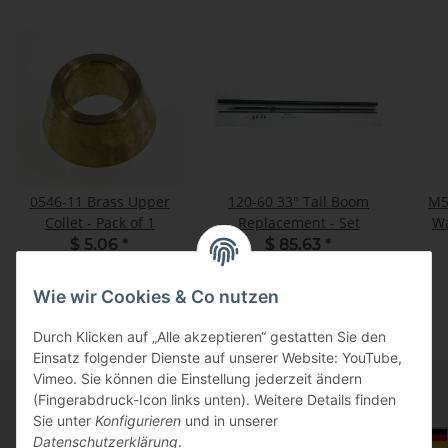
0546-11 Brass Upper
120-60 33" Tail Boom
M5
Collet - Pack of 1
Replacement - Set
Wa
$ 5.06
*
$ 85.63
*
Wie wir Cookies & Co nutzen
Durch Klicken auf „Alle akzeptieren“ gestatten Sie den
Einsatz folgender Dienste auf unserer Website: YouTube,
Vimeo. Sie können die Einstellung jederzeit ändern
(Fingerabdruck-Icon links unten). Weitere Details finden
Sie unter
Konfigurieren
und in unserer
Informationen
Auswahl Steuerzone / Lieferland
Datenschutzerklärung
.