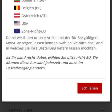
Bulgarien (BG)
Belgien (BE)
$ 5.06
Österreich (AT)
inkl. 19% USt. , zzgl.
Versand
USA
Auswahl Steuerzone / Lieferland
Zone-Nicht-EU
Damit wir Ihnen unsere Artikel mit der für Sie gültigem
MwSt. anzeigen lassen können, wählen Sie bitte das Land
Sofort verfügbar
in welches SIe Ihre Bestellung liefern lassen möchten.
Lieferzeit:
3 - 14 Werktage
(DE - Ausland
Frage zum Artikel
abweichend)
Ist Ihr Land nicht dabei, wählen Sie bitte nicht EU. Sie
können diese Auswahl jederzeit und auch im
Bestellvorgang ändern.
Stk
Schließen
Beschreibung