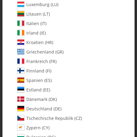
Luxemburg (LU)
Litauen (LT)
Italien (IT)
Irland (IE)
Kroatien (HR)
Griechenland (GR)
Frankreich (FR)
Finnland (FI)
Spanien (ES)
0198 Bearing Block w/ 0199
Estland (EE)
Bearing - Pack of 1
Dänemark (DK)
Deutschland (DE)
Artikelnummer:
MA0198
Tschechische Republik (CZ)
Kategorie:
Alle Artikel
Zypern (CY)
0198 Bearing Block w/ 0199 Bearing - Pack of 1