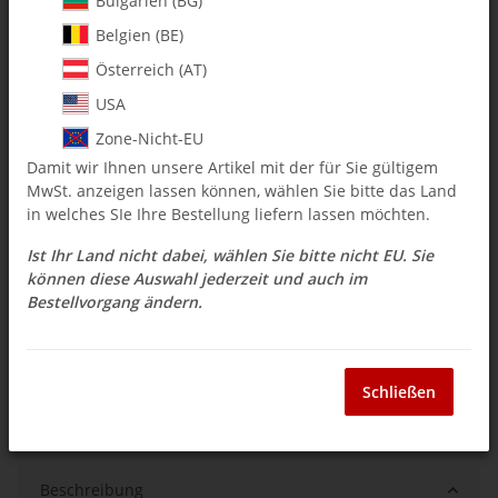
Bulgarien (BG)
Belgien (BE)
$ 16.61
Österreich (AT)
inkl. 19% USt. , zzgl.
Versand
USA
Auswahl Steuerzone / Lieferland
Zone-Nicht-EU
Damit wir Ihnen unsere Artikel mit der für Sie gültigem
MwSt. anzeigen lassen können, wählen Sie bitte das Land
Sofort verfügbar
in welches SIe Ihre Bestellung liefern lassen möchten.
Lieferzeit:
3 - 14 Werktage
(DE - Ausland
Frage zum Artikel
abweichend)
Ist Ihr Land nicht dabei, wählen Sie bitte nicht EU. Sie
können diese Auswahl jederzeit und auch im
Bestellvorgang ändern.
Stk
Schließen
Beschreibung