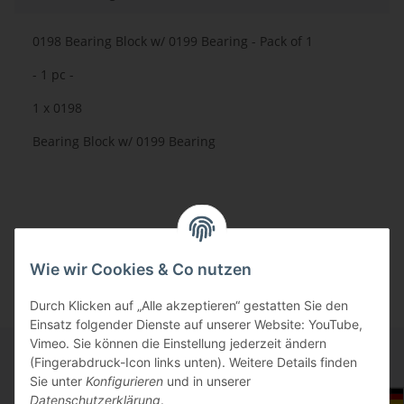
0198 Bearing Block w/ 0199 Bearing - Pack of 1
- 1 pc -
1 x 0198
Bearing Block w/ 0199 Bearing
Wie wir Cookies & Co nutzen
Durch Klicken auf „Alle akzeptieren“ gestatten Sie den
Einsatz folgender Dienste auf unserer Website: YouTube,
Vimeo. Sie können die Einstellung jederzeit ändern
(Fingerabdruck-Icon links unten). Weitere Details finden
Sie unter
Konfigurieren
und in unserer
Informationen
Auswahl Steuerzone / Lieferland
Datenschutzerklärung
.