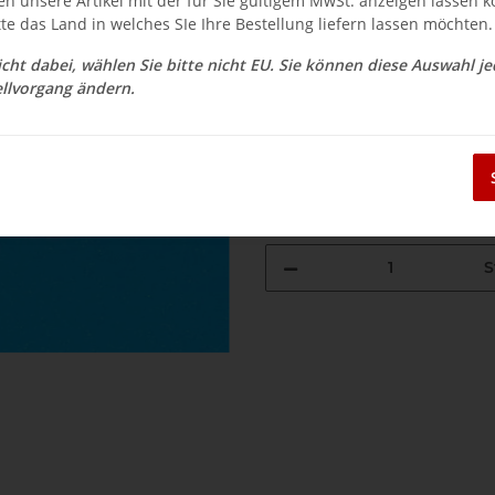
en unsere Artikel mit der für Sie gültigem MwSt. anzeigen lassen 
$ 4.27
tte das Land in welches SIe Ihre Bestellung liefern lassen möchten.
inkl. 19% USt. , zzgl.
Versand
nicht dabei, wählen Sie bitte nicht EU. Sie können diese Auswahl j
Auswahl Steuerzone / Lieferla
llvorgang ändern.
Sofort verfügbar
Lieferzeit:
3 - 14 Werktage
(DE - Aus
S