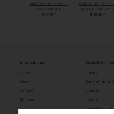
0065 3 x 12mm Socket
2700-10 Grey Ball Li
Bolt - Pack of 10
(0133-1) - Pack of 3
$ 2.73
*
$ 16.61
*
Informationen
Gesetzliche Inf
About us
Privacy
News
General Terms A
Contact
Sitemap
Shipment
Imprint
Cancellation Ins