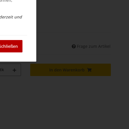
können,
ederzeit und
nd
Frage zum Artikel
Schließen
land abweichend)
tk
In den Warenkorb