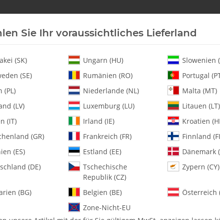
len Sie Ihr voraussichtliches Lieferland
Neu an Lager
Helikopter
Turbine
Heli-Ersatz
akei (SK)
Ungarn (HU)
Slowenien (
eden (SE)
Rumänien (RO)
Portugal (P
 (PL)
Niederlande (NL)
Malta (MT)
k of 2
and (LV)
Luxemburg (LU)
Litauen (LT)
en (IT)
Irland (IE)
Kroatien (H
chenland (GR)
Frankreich (FR)
Finnland (FI
0011-5-CF 5 x 20 
ien (ES)
Estland (EE)
Dänemark (
schland (DE)
Tschechische
Zypern (CY)
Artikelnummer:
MA0011-5-CF
Republik (CZ)
Kategorie:
Kleinteile
arien (BG)
Belgien (BE)
Österreich 
0011-5-CF 5 x 20 x 2.0 C/F Beil
Zone-Nicht-EU