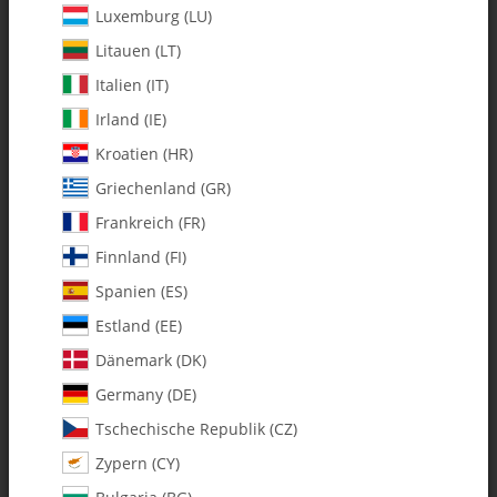
Luxemburg (LU)
Litauen (LT)
Italien (IT)
Irland (IE)
Kroatien (HR)
Griechenland (GR)
Frankreich (FR)
Finnland (FI)
Spanien (ES)
135-492 C/F Hopper Support 2 -
Pack of 1
Estland (EE)
Dänemark (DK)
SKU:
MA135-492
Germany (DE)
Category:
Tschechische Republik (CZ)
Zypern (CY)
135-492 C/F Hopper Support 2 - Pack of 1